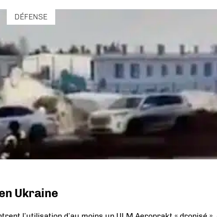
DÉFENSE
en Ukraine
ntrent l’utilisation d’au moins un ULM Aeroprakt « dronisé »