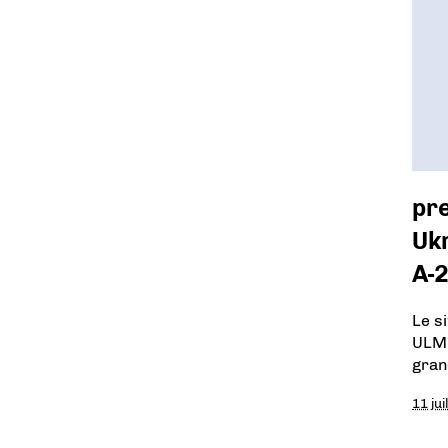
pr
Ukr
A-
Le s
ULM 
gran
11 jui