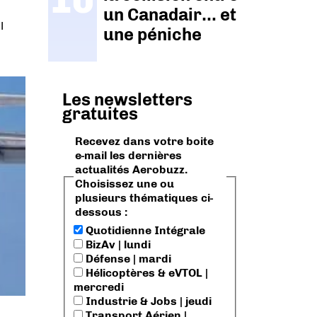
un Canadair… et
l
une péniche
Les newsletters
gratuites
Recevez dans votre boite
e-mail les dernières
actualités Aerobuzz.
Choisissez une ou
plusieurs thématiques ci-
dessous :
Quotidienne Intégrale
BizAv | lundi
Défense | mardi
Hélicoptères & eVTOL |
mercredi
Industrie & Jobs | jeudi
Transport Aérien |