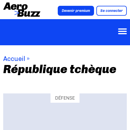
Devenir premium
Se connecter
Accueil
»
République tchèque
DÉFENSE