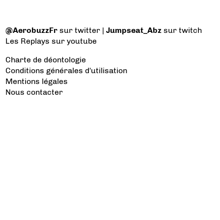
@AerobuzzFr
sur twitter |
Jumpseat_Abz
sur twitch
Les Replays
sur youtube
Charte de déontologie
Conditions générales d'utilisation
Mentions légales
Nous contacter
Les catégories à voir
Aviation d’Affaires
Aviation Générale
Culture Aéro
Débat et opinion
Défense
Dépose minute
Hélicoptère
Industrie