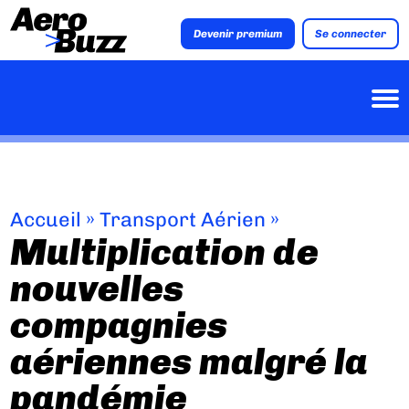
Devenir premium
Se connecter
Accueil
»
Transport Aérien
»
Multiplication de
nouvelles
compagnies
aériennes malgré la
pandémie