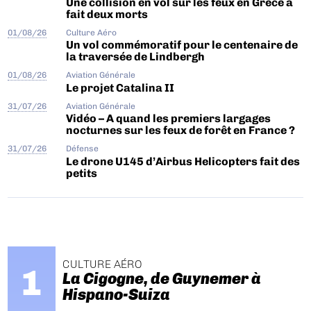
Une collision en vol sur les feux en Grèce a
fait deux morts
01/08/26
Culture Aéro
Un vol commémoratif pour le centenaire de
la traversée de Lindbergh
01/08/26
Aviation Générale
Le projet Catalina II
31/07/26
Aviation Générale
Vidéo – A quand les premiers largages
nocturnes sur les feux de forêt en France ?
31/07/26
Défense
Le drone U145 d’Airbus Helicopters fait des
petits
CULTURE AÉRO
La Cigogne, de Guynemer à
Hispano-Suiza