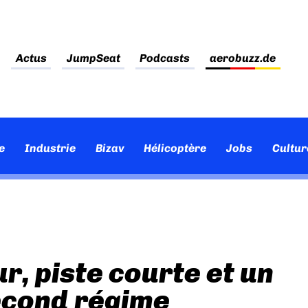
Actus
JumpSeat
Podcasts
aerobuzz.de
e
Industrie
Bizav
Hélicoptère
Jobs
Cultur
r, piste courte et un
econd régime