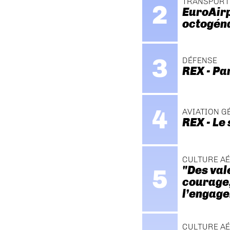
TRANSPORT
EuroAirp
octogén
DÉFENSE
REX - Pa
AVIATION G
REX - Le
CULTURE A
"Des val
courage, 
l’engage
CULTURE A