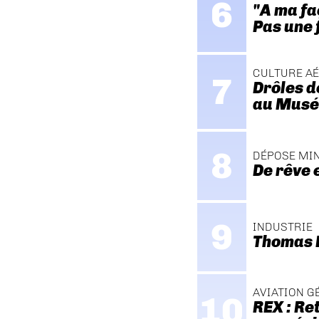
"A ma fa
Pas une 
CULTURE A
Drôles d
au Musée
DÉPOSE MI
De rêve 
INDUSTRIE
Thomas P
AVIATION G
REX : Re