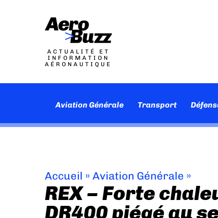
ACTUALITÉ ET
INFORMATION
AÉRONAUTIQUE
Aviation Générale
Transport
Défens
Accueil
»
Aviation Générale
»
REX – Forte chaleu
DR400 piégé au s