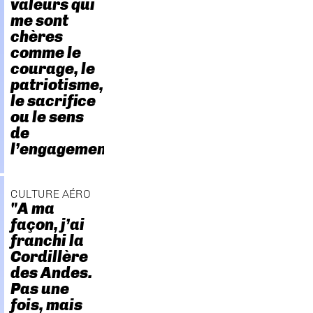
valeurs qui
me sont
chères
comme le
courage, le
patriotisme,
le sacrifice
ou le sens
de
l’engagement."
CULTURE AÉRO
"A ma
façon, j’ai
franchi la
Cordillère
des Andes.
Pas une
fois, mais