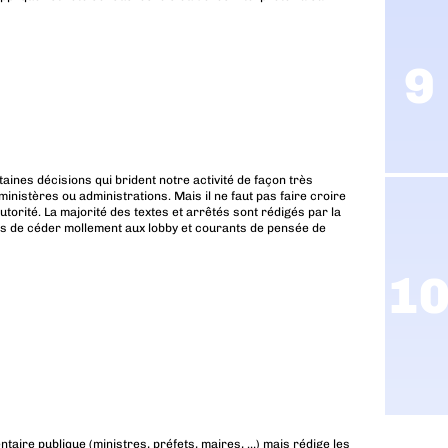
rtaines décisions qui brident notre activité de façon très
nistères ou administrations. Mais il ne faut pas faire croire
orité. La majorité des textes et arrêtés sont rédigés par la
pas de céder mollement aux lobby et courants de pensée de
aire publique (ministres, préfets, maires, …) mais rédige les