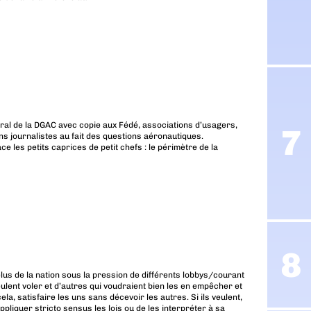
ral de la DGAC avec copie aux Fédé, associations d’usagers,
ns journalistes au fait des questions aéronautiques.
 les petits caprices de petit chefs : le périmètre de la
 élus de la nation sous la pression de différents lobbys/courant
veulent voler et d’autres qui voudraient bien les en empêcher et
a, satisfaire les uns sans décevoir les autres. Si ils veulent,
pppliquer stricto sensus les lois ou de les interpréter à sa