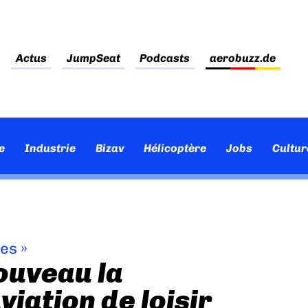
Actus
JumpSeat
Podcasts
aerobuzz.de
e
Industrie
Bizav
Hélicoptère
Jobs
Cultur
ves
»
ouveau la
viation de loisir