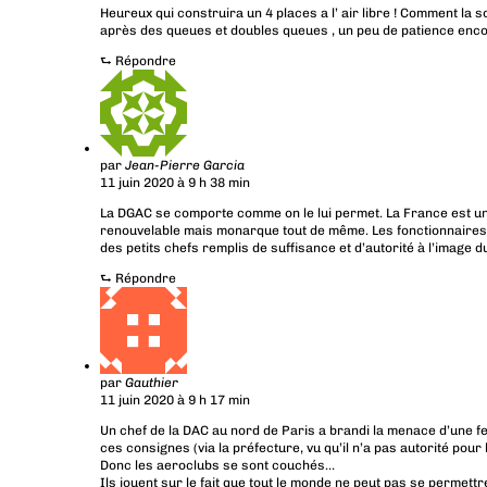
Heureux qui construira un 4 places a l’ air libre ! Comment la 
après des queues et doubles queues , un peu de patience encor
⮑
Répondre
par
Jean-Pierre Garcia
11 juin 2020 à 9 h 38 min
La DGAC se comporte comme on le lui permet. La France est un
renouvelable mais monarque tout de même. Les fonctionnaires
des petits chefs remplis de suffisance et d’autorité à l’image 
⮑
Répondre
par
Gauthier
11 juin 2020 à 9 h 17 min
Un chef de la DAC au nord de Paris a brandi la menace d’une f
ces consignes (via la préfecture, vu qu’il n’a pas autorité pour 
Donc les aeroclubs se sont couchés…
Ils jouent sur le fait que tout le monde ne peut pas se permett