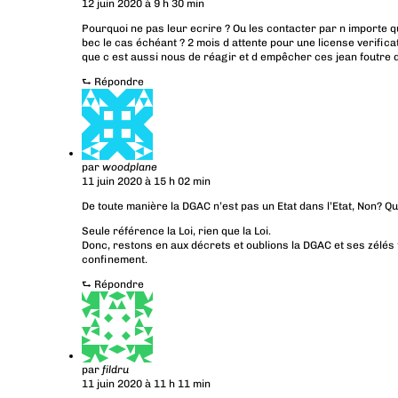
12 juin 2020 à 9 h 30 min
Pourquoi ne pas leur ecrire ? Ou les contacter par n importe que
bec le cas échéant ? 2 mois d attente pour une license verific
que c est aussi nous de réagir et d empêcher ces jean foutre d
⮑
Répondre
par
woodplane
11 juin 2020 à 15 h 02 min
De toute manière la DGAC n’est pas un Etat dans l’Etat, Non? Q
Seule référence la Loi, rien que la Loi.
Donc, restons en aux décrets et oublions la DGAC et ses zélés 
confinement.
⮑
Répondre
par
fildru
11 juin 2020 à 11 h 11 min