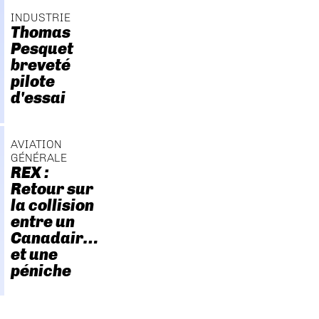
INDUSTRIE
Thomas
Pesquet
breveté
pilote
d'essai
AVIATION
GÉNÉRALE
REX :
Retour sur
la collision
entre un
Canadair…
et une
péniche