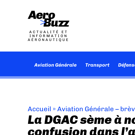
ACTUALITÉ ET
INFORMATION
AÉRONAUTIQUE
Aviation Générale
Transport
Défens
Accueil
»
Aviation Générale – brè
La DGAC sème à n
confusion dans l’a