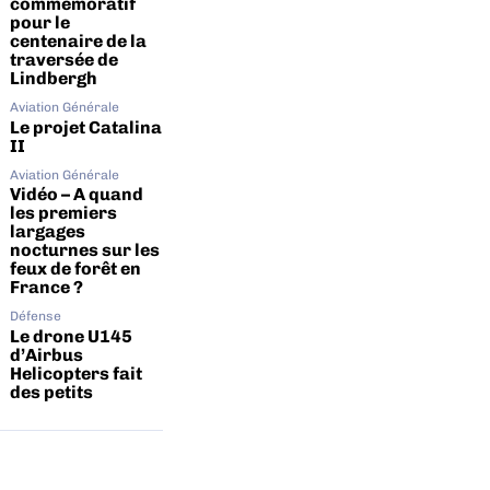
commémoratif
pour le
centenaire de la
traversée de
Lindbergh
Aviation Générale
Le projet Catalina
II
Aviation Générale
Vidéo – A quand
les premiers
largages
nocturnes sur les
feux de forêt en
France ?
Défense
Le drone U145
d’Airbus
Helicopters fait
des petits