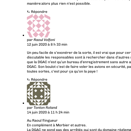
manière:alors plus rien n’est possible.
⮑
Répondre
par
Raoul Volfoni
12 juin 2020 à 8 h 33 min
Un peu facile de s’exonérer de la sorte, il est vrai que pour ce
discutable les responsables sont à rechercher dans d’autres mi
que la DGAC n’est qu’un bureau d’enregistrement sans autre aut
DGAC. Son boulot c’est de faire voler les avions en sécurité, 
toutes sortes, c’est pour ça qu’on la paye !
⮑
Répondre
par
Tonton Roland
14 juin 2020 à 11 h 24 min
Au Raoul flingueur
En complément à Morbier et autres.
La DGAC ne pond pas des arrêtés qui sont du domaine règlement