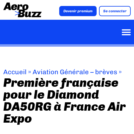
Devenir premium
Se connecter
Accueil
»
Aviation Générale – brèves
»
Première française
pour le Diamond
DA50RG à France Air
Expo