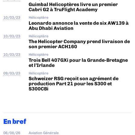
Guimbal Helicoptères livre un premier
Cabri G2 à TruFlight Academy
10/03/23
Hélicoptère
Leonardo annonce la vente de six AW139 à
Abu Dhabi Aviation
10/03/23
Hélicoptère
The Helicopter Company prend livraison de
son premier ACH160
10/03/23
Hélicoptère
Trois Bell 407GXi pour la Grande-Bretagne
et l’Irlande
09/03/23
Hélicoptère
Schweizer RSG reçoit son agrément de
production Part 21 pour les S300 et
S300CBi
En bref
06/08/26
Aviation Générale