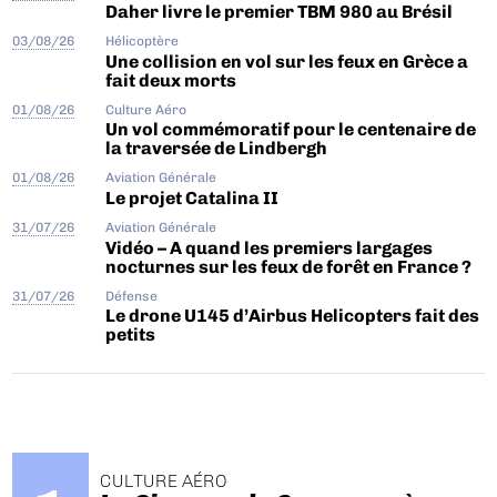
Daher livre le premier TBM 980 au Brésil
03/08/26
Hélicoptère
Une collision en vol sur les feux en Grèce a
fait deux morts
01/08/26
Culture Aéro
Un vol commémoratif pour le centenaire de
la traversée de Lindbergh
01/08/26
Aviation Générale
Le projet Catalina II
31/07/26
Aviation Générale
Vidéo – A quand les premiers largages
nocturnes sur les feux de forêt en France ?
31/07/26
Défense
Le drone U145 d’Airbus Helicopters fait des
petits
CULTURE AÉRO