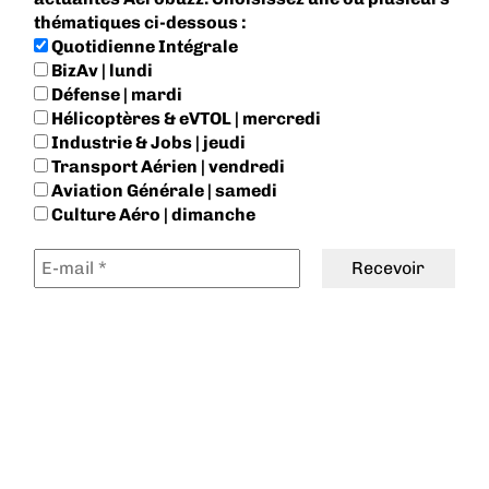
thématiques ci-dessous :
Quotidienne Intégrale
BizAv | lundi
Défense | mardi
Hélicoptères & eVTOL | mercredi
Industrie & Jobs | jeudi
Transport Aérien | vendredi
Aviation Générale | samedi
Culture Aéro | dimanche