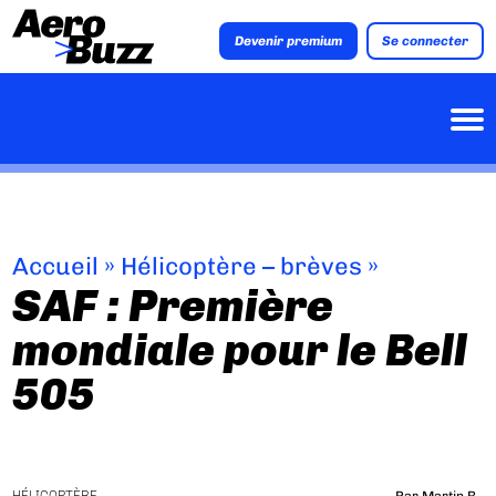
Devenir premium
Se connecter
Accueil
»
Hélicoptère – brèves
»
SAF : Première
mondiale pour le Bell
505