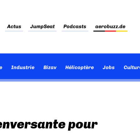
Actus
JumpSeat
Podcasts
aerobuzz.de
e
Industrie
Bizav
Hélicoptère
Jobs
Cultur
enversante pour