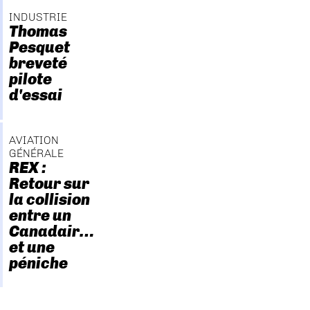
INDUSTRIE
Thomas
Pesquet
breveté
pilote
d'essai
AVIATION
GÉNÉRALE
REX :
Retour sur
la collision
entre un
Canadair…
et une
péniche