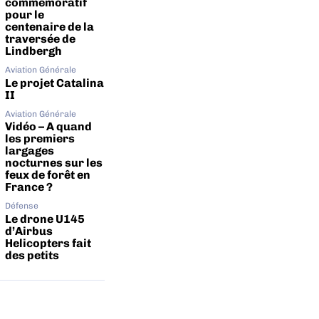
commémoratif
pour le
centenaire de la
traversée de
Lindbergh
Aviation Générale
Le projet Catalina
II
Aviation Générale
Vidéo – A quand
les premiers
largages
nocturnes sur les
feux de forêt en
France ?
Défense
Le drone U145
d’Airbus
Helicopters fait
des petits