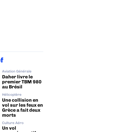
ef
Aviation Générale
Daher livre le
premier TBM 980
au Brésil
Hélicoptère
Une collision en
vol sur les feux en
Grèce a fait deux
morts
Culture Aéro
Un vol