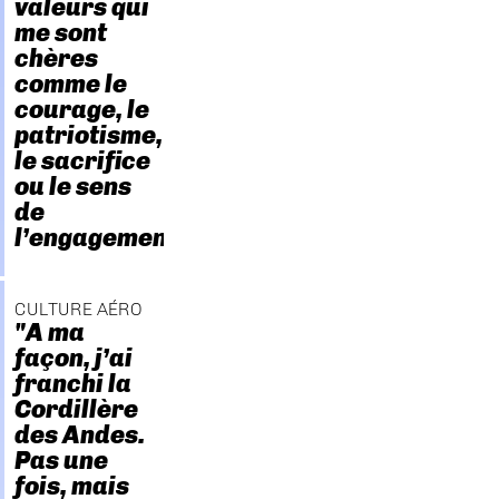
valeurs qui
me sont
chères
comme le
courage, le
patriotisme,
le sacrifice
ou le sens
de
l’engagement."
CULTURE AÉRO
"A ma
façon, j’ai
franchi la
Cordillère
des Andes.
Pas une
fois, mais