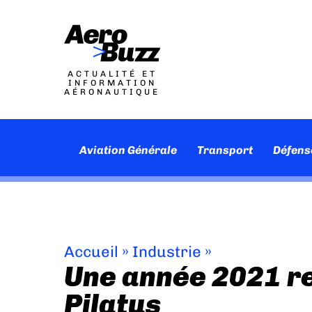
ACTUALITÉ ET
INFORMATION
AÉRONAUTIQUE
Aviation Générale
Transport
Défens
Accueil
»
Industrie
»
Une année 2021 r
Pilatus