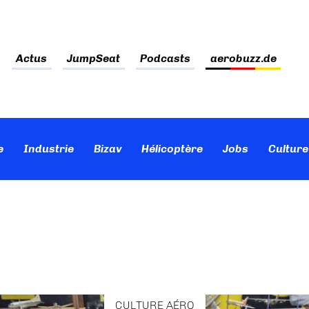
Actus
JumpSeat
Podcasts
aerobuzz.de
e
Industrie
Bizav
Hélicoptère
Jobs
Culture
CULTURE AÉRO