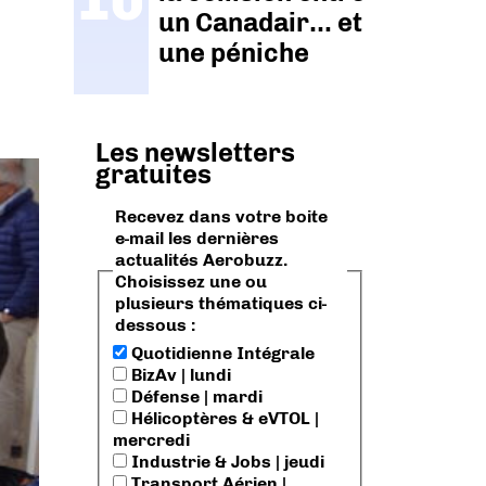
un Canadair… et
une péniche
Les newsletters
gratuites
Recevez dans votre boite
e-mail les dernières
actualités Aerobuzz.
Choisissez une ou
plusieurs thématiques ci-
dessous :
Quotidienne Intégrale
BizAv | lundi
Défense | mardi
Hélicoptères & eVTOL |
mercredi
Industrie & Jobs | jeudi
Transport Aérien |