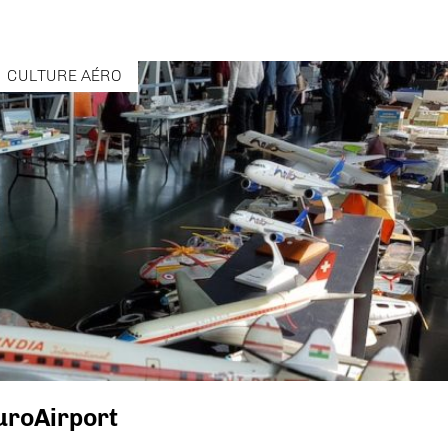
CULTURE AÉRO
EuroAirport