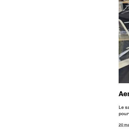
Ae
Le s
pour
20 m