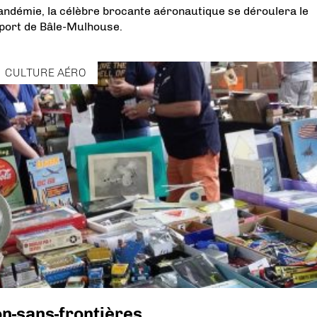
andémie, la célèbre brocante aéronautique se déroulera le
oport de Bâle-Mulhouse.
CULTURE AÉRO
n-sans-frontières