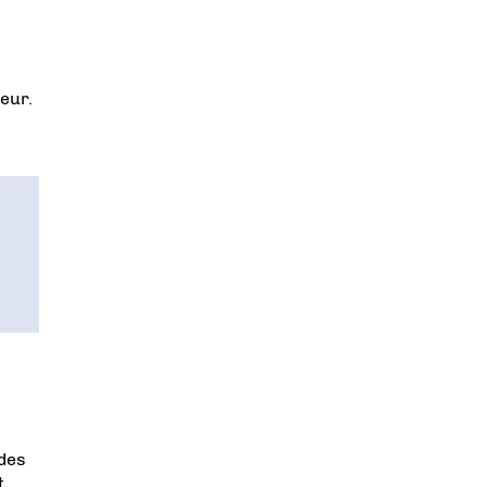
eur.
 des
t