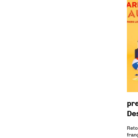
pr
Des
Reto
fran