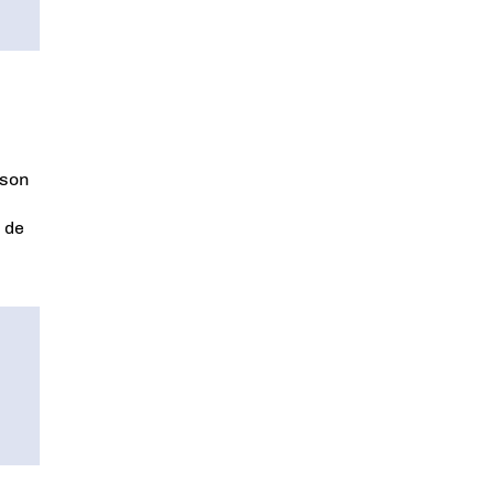
 son
 de