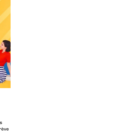
ts
grève