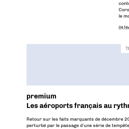
cont
Coro
le m
04 fé
T
premium
Les aéroports français au ryth
Retour sur les faits marquants de décembre 201
perturbé par le passage d’une série de tempêtes