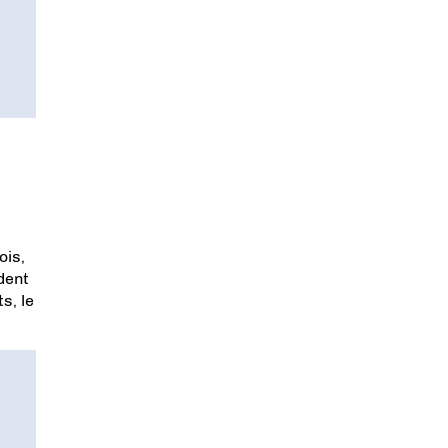
ois,
dent
s, le