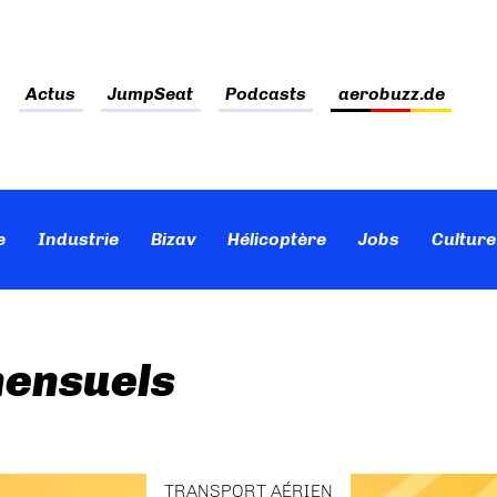
Actus
JumpSeat
Podcasts
aerobuzz.de
e
Industrie
Bizav
Hélicoptère
Jobs
Culture
mensuels
TRANSPORT AÉRIEN