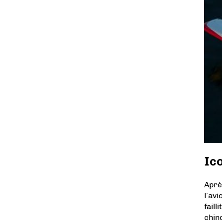
Ico
Aprè
l’av
faill
chin