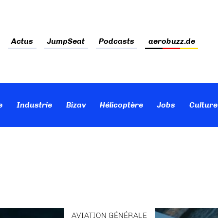
Actus
JumpSeat
Podcasts
aerobuzz.de
e
Industrie
Bizav
Hélicoptère
Jobs
Culture
AVIATION GÉNÉRALE