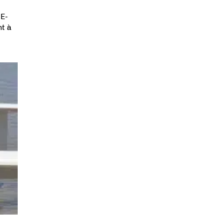
 E-
nt à