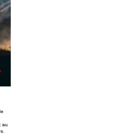
de
t au
s.