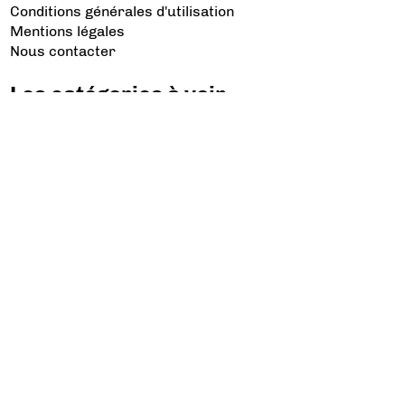
Conditions générales d'utilisation
Mentions légales
Nous contacter
Les catégories à voir
Aviation d’Affaires
Aviation Générale
Culture Aéro
Débat et opinion
Défense
Dépose minute
Hélicoptère
Industrie
Transport Aérien
Les sujets à lire
Airbus
Air France