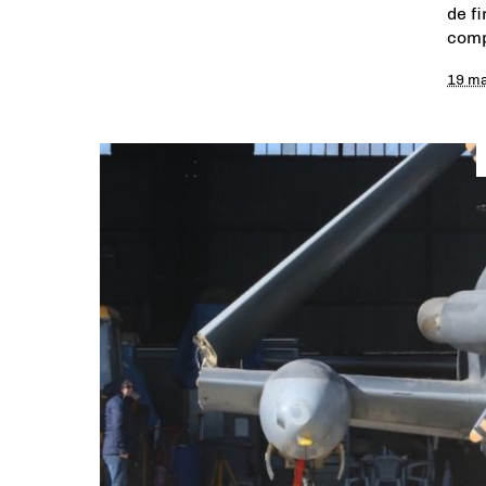
de f
comp
19 ma