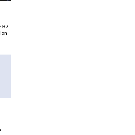
r H2
tion
e