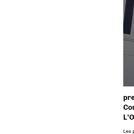
pr
Cou
L’
Les 