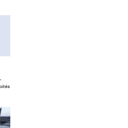
r
oités