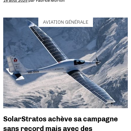
16 août 2025
par
Fabrice Morlon
AVIATION GÉNÉRALE
SolarStratos achève sa campagne
sans record mais avec des