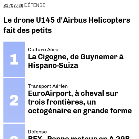
DÉFENSE
31/07/26
Le drone U145 d’Airbus Helicopters
fait des petits
Culture Aéro
La Cigogne, de Guynemer à
Hispano-Suiza
Transport Aérien
EuroAirport, à cheval sur
trois frontières, un
octogénaire en grande forme
Défense
REX - Panne moteur en A-29B.