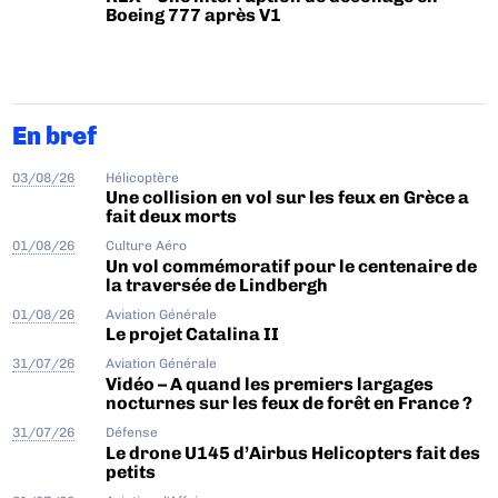
Boeing 777 après V1
En bref
03/08/26
Hélicoptère
Une collision en vol sur les feux en Grèce a
fait deux morts
01/08/26
Culture Aéro
Un vol commémoratif pour le centenaire de
la traversée de Lindbergh
01/08/26
Aviation Générale
Le projet Catalina II
31/07/26
Aviation Générale
Vidéo – A quand les premiers largages
nocturnes sur les feux de forêt en France ?
31/07/26
Défense
Le drone U145 d’Airbus Helicopters fait des
petits