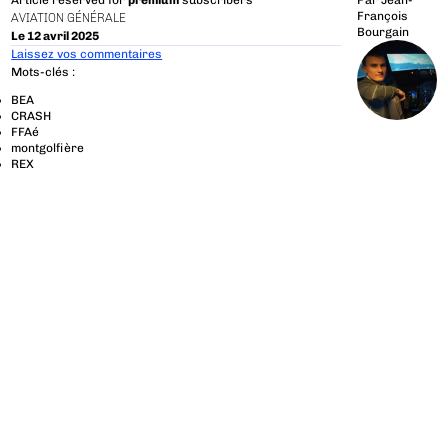
Article reserved for
premium
subscribers
Par
Jean-
François
AVIATION GÉNÉRALE
Bourgain
Le 12 avril 2025
Laissez vos commentaires
Mots-clés :
BEA
CRASH
FFAé
montgolfière
REX