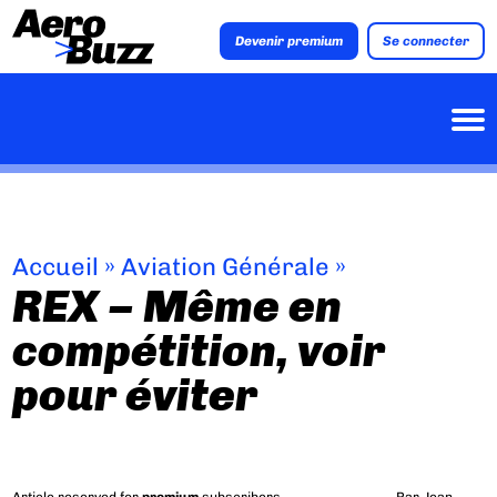
Devenir premium
Se connecter
Accueil
»
Aviation Générale
»
REX – Même en
compétition, voir
pour éviter