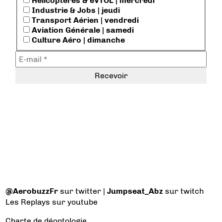
Hélicoptères & eVTOL | mercredi
Industrie & Jobs | jeudi
Transport Aérien | vendredi
Aviation Générale | samedi
Culture Aéro | dimanche
@AerobuzzFr
sur twitter |
Jumpseat_Abz
sur twitch
Les Replays
sur youtube
Charte de déontologie