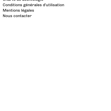
Conditions générales d'utilisation
Mentions légales
Nous contacter
Les catégories à voir
Aviation d’Affaires
Aviation Générale
Culture Aéro
Débat et opinion
Défense
Dépose minute
Hélicoptère
Industrie
Transport Aérien
Les sujets à lire
Airbus