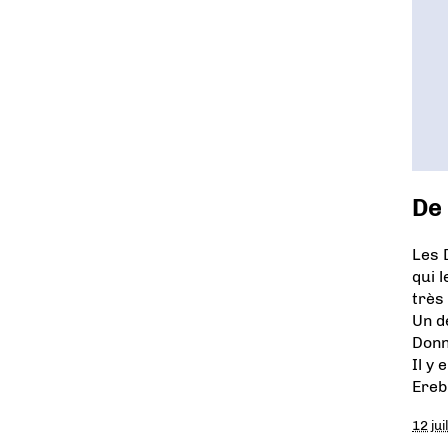
De 
Les 
qui 
très
Un d
Donn
Il y
Ereb
12 jui