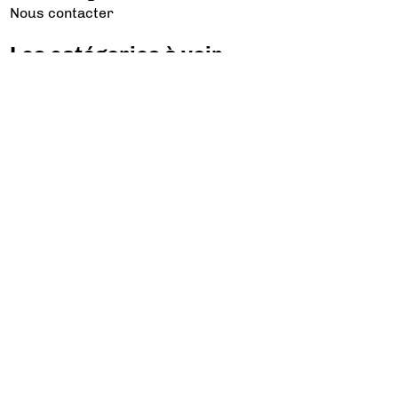
Nous contacter
Les catégories à voir
Aviation d’Affaires
Aviation Générale
Culture Aéro
Débat et opinion
Défense
Dépose minute
Hélicoptère
Industrie
Transport Aérien
Les sujets à lire
Airbus
Air France
Bibliographie
Boeing