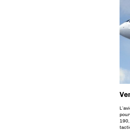
Ver
L’av
pour
190,
tact