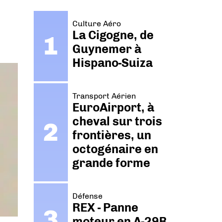
Culture Aéro
La Cigogne, de
Guynemer à
Hispano-Suiza
Transport Aérien
EuroAirport, à
cheval sur trois
frontières, un
octogénaire en
grande forme
Défense
REX - Panne
moteur en A-29B.