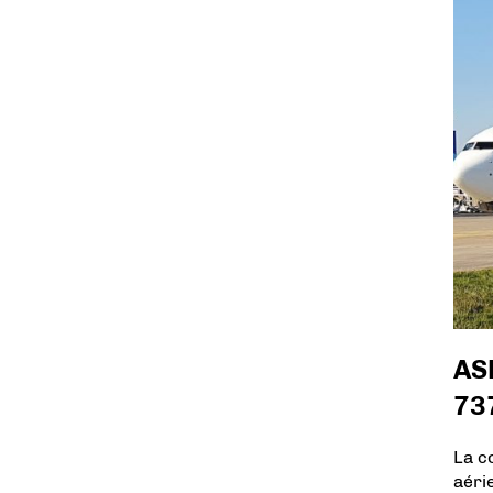
ASL
73
La c
aéri