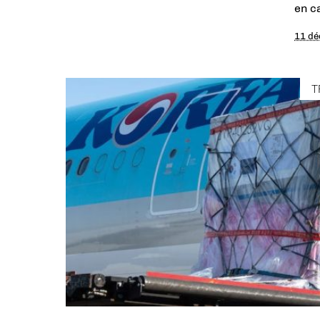
en c
11 d
T