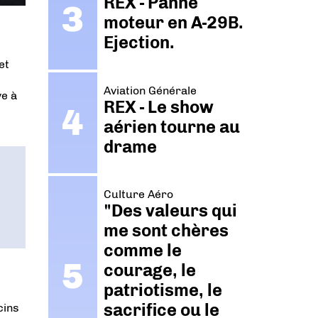
REX - Panne
moteur en A-29B.
Ejection.
et
Aviation Générale
ve à
REX - Le show
aérien tourne au
drame
Culture Aéro
"Des valeurs qui
me sont chères
comme le
courage, le
patriotisme, le
sacrifice ou le
cins