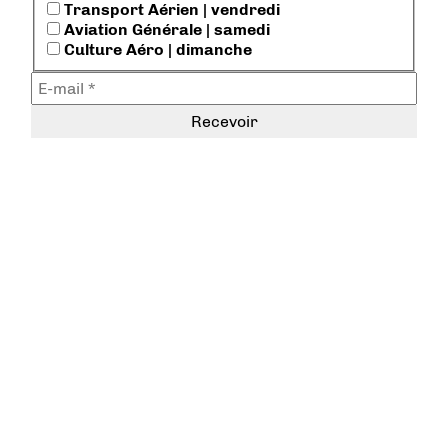
Transport Aérien | vendredi
Aviation Générale | samedi
Culture Aéro | dimanche
@AerobuzzFr
sur twitter |
Jumpseat_Abz
sur twitch
Les Replays
sur youtube
Charte de déontologie
Conditions générales d'utilisation
Mentions légales