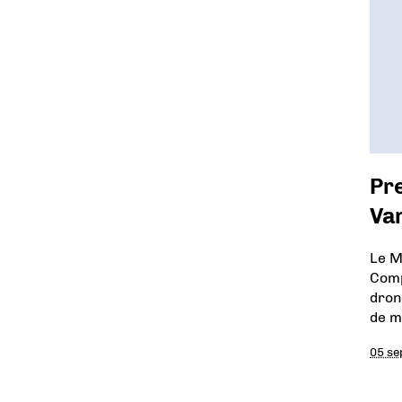
Pre
Va
Le M
Comp
dron
de m
05 se