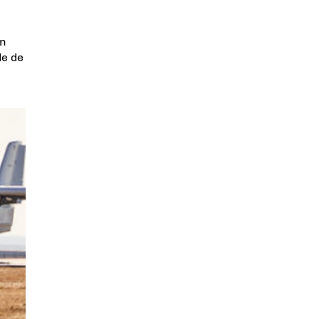
en
de de