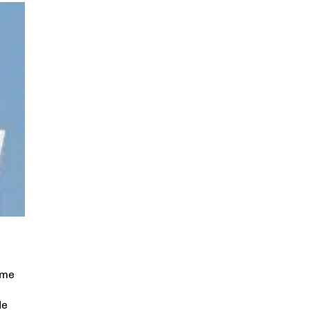
ime
de