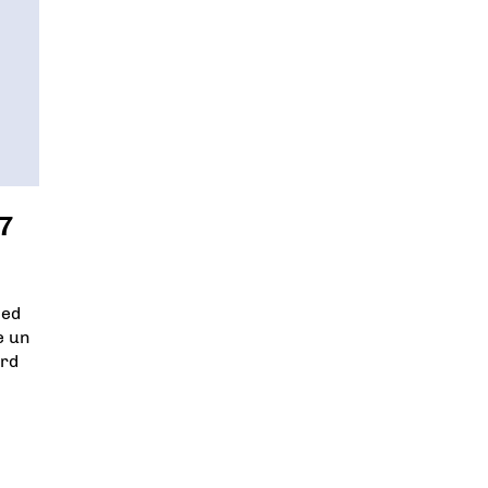
37
led
e un
ord