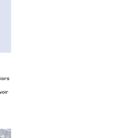
riors
voir