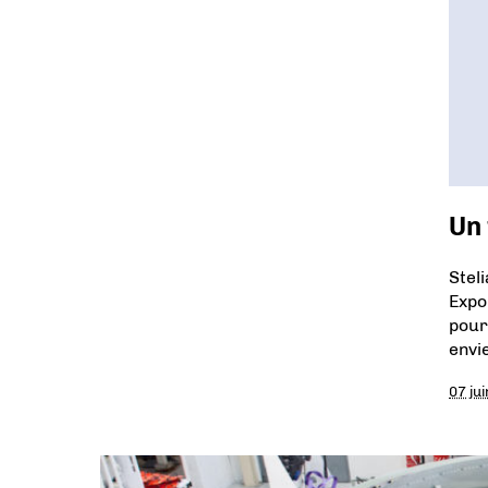
Un
Stel
Expo
pour
envi
07 ju