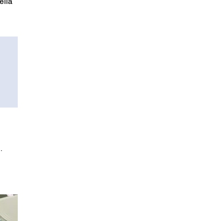
elia
.