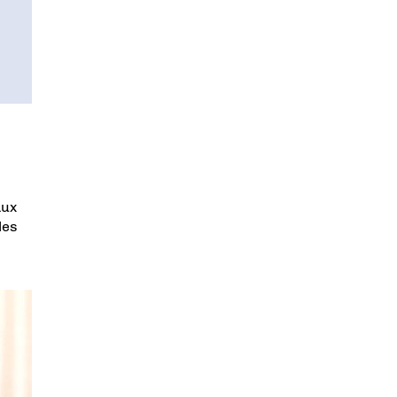
aux
les