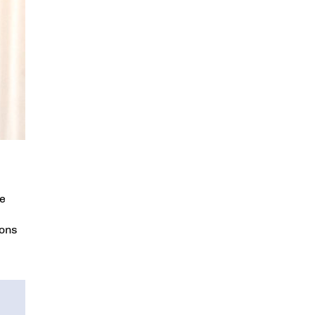
ce
ions