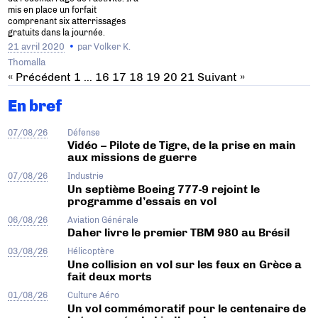
mis en place un forfait
comprenant six atterrissages
gratuits dans la journée.
21 avril 2020
par
Volker K.
Thomalla
« Précédent
1
…
16
17
18
19
20
21
Suivant »
En bref
07/08/26
Défense
Vidéo – Pilote de Tigre, de la prise en main
aux missions de guerre
07/08/26
Industrie
Un septième Boeing 777-9 rejoint le
programme d’essais en vol
06/08/26
Aviation Générale
Daher livre le premier TBM 980 au Brésil
03/08/26
Hélicoptère
Une collision en vol sur les feux en Grèce a
fait deux morts
01/08/26
Culture Aéro
Un vol commémoratif pour le centenaire de