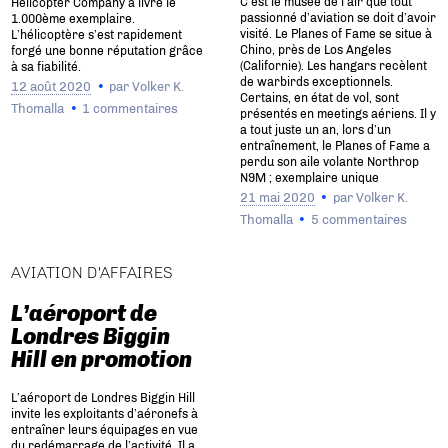
C’est le musée de l’air que tout
Helicopter Company a livré le
passionné d’aviation se doit d’avoir
1.000ème exemplaire.
visité. Le Planes of Fame se situe à
L’hélicoptère s’est rapidement
Chino, près de Los Angeles
forgé une bonne réputation grâce
(Californie). Les hangars recèlent
à sa fiabilité.
de warbirds exceptionnels.
12 août 2020
par
Volker K.
Certains, en état de vol, sont
Thomalla
1 commentaires
présentés en meetings aériens. Il y
a tout juste un an, lors d’un
entraînement, le Planes of Fame a
perdu son aile volante Northrop
N9M ; exemplaire unique
21 mai 2020
par
Volker K.
Thomalla
5 commentaires
AVIATION D'AFFAIRES
L’aéroport de
Londres Biggin
Hill en promotion
L’aéroport de Londres Biggin Hill
invite les exploitants d’aéronefs à
entraîner leurs équipages en vue
du redémarrage de l’activité. Il a