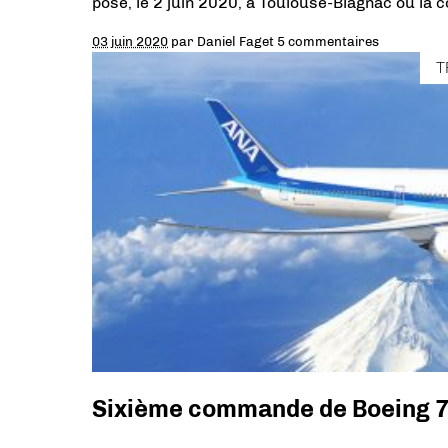
posé, le 2 juin 2020, à Toulouse-Blagnac où la 
03 juin 2020
par
Daniel Faget
5 commentaires
T
Sixième commande de Boeing 