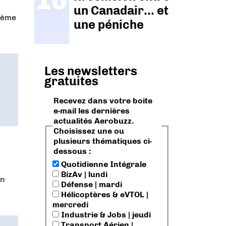
un Canadair… et
15ème
une péniche
Les newsletters
gratuites
Recevez dans votre boite
e-mail les dernières
actualités Aerobuzz.
Choisissez une ou
plusieurs thématiques ci-
dessous :
Quotidienne Intégrale
BizAv | lundi
en
Défense | mardi
Hélicoptères & eVTOL |
mercredi
Industrie & Jobs | jeudi
Transport Aérien |