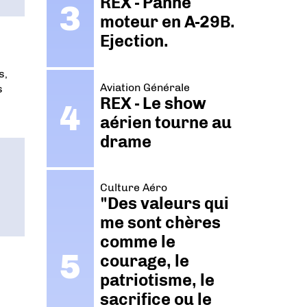
REX - Panne
moteur en A-29B.
Ejection.
s,
Aviation Générale
s
REX - Le show
aérien tourne au
drame
Culture Aéro
"Des valeurs qui
me sont chères
comme le
courage, le
patriotisme, le
sacrifice ou le