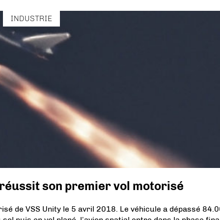
INDUSTRIE
 réussit son premier vol motorisé
isé de VSS Unity le 5 avril 2018. Le véhicule a dépassé 84.0
ol puis en vol plané, l’avion spatial entre dans la phase fina