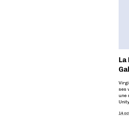
La 
Gal
Virg
ses v
une 
Unity
14 oc