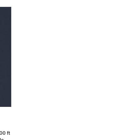
00 ft
le