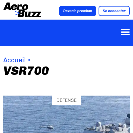
Devenir premium
Se connecter
Accueil
»
VSR700
DÉFENSE