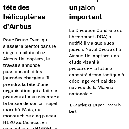
tête des
un jalon
hélicoptères
important
d’Airbus
La Direction Générale de
l’Armement (DGA) a
Pour Bruno Even, qui
notifié il y a quelques
s’assiéra bientôt dans le
jours à Naval Group et à
siège du pilote chez
Airbus Helicopters une
Airbus Helicopters, le
étude visant à
travail s’annonce
préparer « la future
passionnant et les
capacité drone tactique à
journées chargées. Il
décollage vertical des
prendra la tête d’une
navires de la Marine
organisation qui a fait ses
nationale ».
preuves et a su résister à
la baisse de son principal
15 janvier 2018
par
Frédéric
marché. Mais, du
Lert
monoturbine cinq places
H120 au Caracal, en
passant par le H160M, le