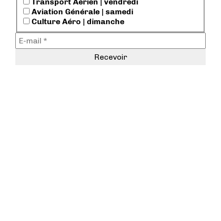
Transport Aérien | vendredi
Aviation Générale | samedi
Culture Aéro | dimanche
@AerobuzzFr
sur twitter |
Jumpseat_Abz
sur twitch
Les Replays
sur youtube
Charte de déontologie
Conditions générales d'utilisation