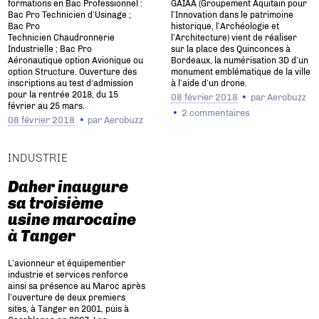
formations en Bac Professionnel :
GAIAA (Groupement Aquitain pour
Bac Pro Technicien d’Usinage ;
l’Innovation dans le patrimoine
Bac Pro
historique, l’Archéologie et
Technicien Chaudronnerie
l’Architecture) vient de réaliser
Industrielle ; Bac Pro
sur la place des Quinconces à
Aéronautique option Avionique ou
Bordeaux, la numérisation 3D d’un
option Structure. Ouverture des
monument emblématique de la ville
inscriptions au test d’admission
à l’aide d’un drone.
pour la rentrée 2018, du 15
08 février 2018
par
Aerobuzz
février au 25 mars.
2 commentaires
08 février 2018
par
Aerobuzz
INDUSTRIE
Daher inaugure
sa troisième
usine marocaine
à Tanger
L’avionneur et équipementier
industrie et services renforce
ainsi sa présence au Maroc après
l’ouverture de deux premiers
sites, à Tanger en 2001, puis à