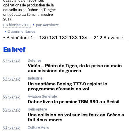
Casablanca en 2007. Les
opérations de production de la
nouvelle usine Daher de Tanger
ont débuté au 3ème trimestre
2017.
06 février 2018
par
Aerobuzz
2 commentaires
« Précédent
1
…
130
131
132
133
134
…
212
Suivant »
En bref
07/08/26
Défense
Vidéo – Pilote de Tigre, de la prise en main
aux missions de guerre
07/08/26
Industrie
Un septième Boeing 777-9 rejoint le
programme d’essais en vol
06/08/26
Aviation Générale
Daher livre le premier TBM 980 au Brésil
03/08/26
Hélicoptère
Une collision en vol sur les feux en Grèce a
fait deux morts
01/08/26
Culture Aéro