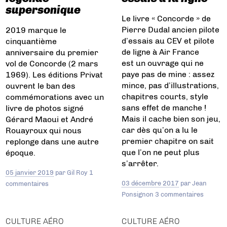
supersonique
Le livre « Concorde » de
Pierre Dudal ancien pilote
2019 marque le
d’essais au CEV et pilote
cinquantième
de ligne à Air France
anniversaire du premier
est un ouvrage qui ne
vol de Concorde (2 mars
paye pas de mine : assez
1969). Les éditions Privat
mince, pas d’illustrations,
ouvrent le ban des
chapitres courts, style
commémorations avec un
sans effet de manche !
livre de photos signé
Mais il cache bien son jeu,
Gérard Maoui et André
car dès qu’on a lu le
Rouayroux qui nous
premier chapitre on sait
replonge dans une autre
que l’on ne peut plus
époque.
s’arrêter.
05 janvier 2019
par
Gil Roy
1
03 décembre 2017
par
Jean
commentaires
Ponsignon
3 commentaires
CULTURE AÉRO
CULTURE AÉRO