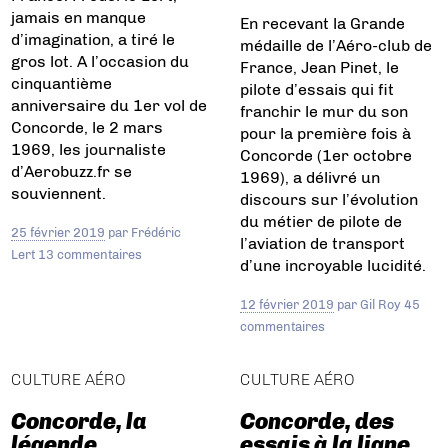
jamais en manque
En recevant la Grande
d’imagination, a tiré le
médaille de l’Aéro-club de
gros lot. A l’occasion du
France, Jean Pinet, le
cinquantième
pilote d’essais qui fit
anniversaire du 1er vol de
franchir le mur du son
Concorde, le 2 mars
pour la première fois à
1969, les journaliste
Concorde (1er octobre
d’Aerobuzz.fr se
1969), a délivré un
souviennent.
discours sur l’évolution
du métier de pilote de
25 février 2019
par
Frédéric
l’aviation de transport
Lert
13 commentaires
d’une incroyable lucidité.
12 février 2019
par
Gil Roy
45
commentaires
CULTURE AÉRO
CULTURE AÉRO
Concorde, la
Concorde, des
légende
essais à la ligne