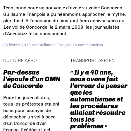
Trop jeune pour se souvenir d’avoir vu voler Concorde,
Guillaume François a pu néanmoins approcher le mythe,
plus tard. A l’occasion du cinquantième anniversaire du
1er vol de Concorde, le 2 mars 1969, les journalistes
d’Aerobuzz.fr se souviennent.
25 février 2019
par
Guillaume François
10 commentaires
CULTURE AÉRO
TRANSPORT AÉRIEN
Par-dessus
« Il y a 40 ans,
l’épaule d’un OMN
nous avons fait
de Concorde
l’erreur de penser
que les
Pour les journalistes,
automatismes et
tous les prétextes étaient
les procédures
bons pour essayer de
allaient résoudre
décrocher un vol à bord
tous les
d’un Concorde d’Air
problèmes »
France. Frédéric Lert,