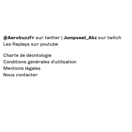
@AerobuzzFr
sur twitter |
Jumpseat_Abz
sur twitch
Les Replays
sur youtube
Charte de déontologie
Conditions générales d'utilisation
Mentions légales
Nous contacter
Les catégories à voir
Aviation d’Affaires
Aviation Générale
Culture Aéro
Débat et opinion
Défense