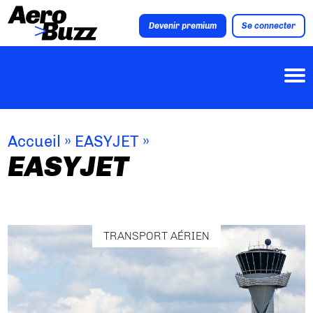
Devenir premium
Se connecter
Accueil
»
EASYJET
»
EASYJET
TRANSPORT AÉRIEN