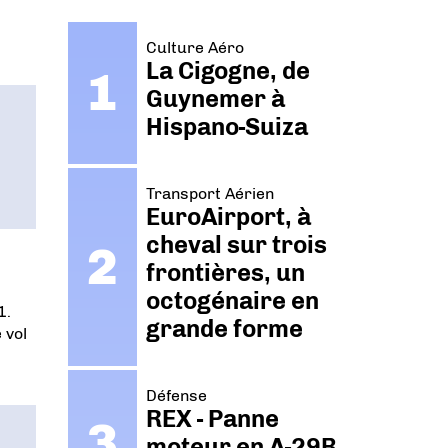
Culture Aéro
La Cigogne, de
Guynemer à
Hispano-Suiza
Transport Aérien
EuroAirport, à
cheval sur trois
frontières, un
octogénaire en
1.
grande forme
 vol
Défense
REX - Panne
moteur en A-29B.