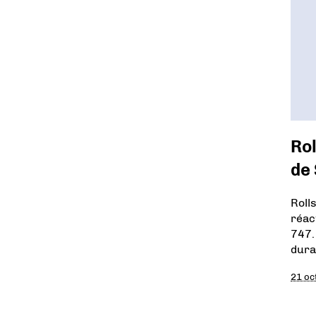
Rol
de
Roll
réac
747.
dura
21 oc