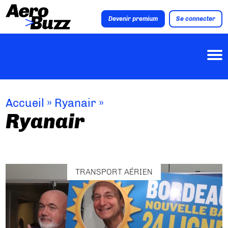
Devenir premium
Se connecter
Accueil
»
Ryanair
»
Ryanair
TRANSPORT AÉRIEN