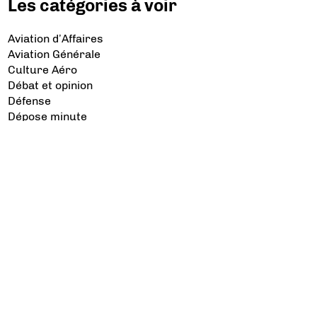
Les catégories à voir
Aviation d’Affaires
Aviation Générale
Culture Aéro
Débat et opinion
Défense
Dépose minute
Hélicoptère
Industrie
Transport Aérien
Les sujets à lire
Airbus
Air France
Bibliographie
Boeing
Crash
Drones