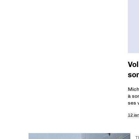
Vol
son
Mich
à son
ses 
12 ja
T