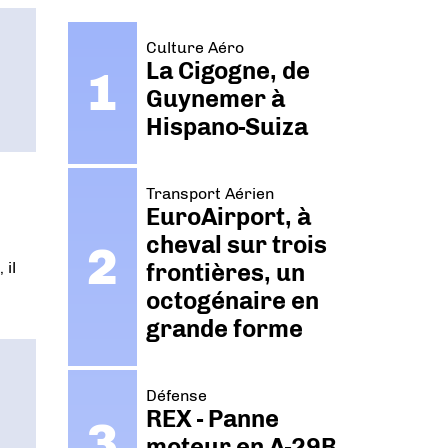
Culture Aéro
La Cigogne, de
Guynemer à
Hispano-Suiza
Transport Aérien
EuroAirport, à
cheval sur trois
frontières, un
 il
octogénaire en
grande forme
Défense
REX - Panne
moteur en A-29B.