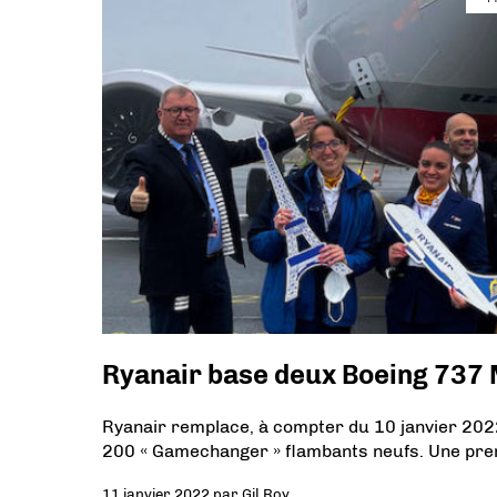
Ryanair base deux Boeing 737
Ryanair remplace, à compter du 10 janvier 202
200 « Gamechanger » flambants neufs. Une prem
11 janvier 2022
par
Gil Roy