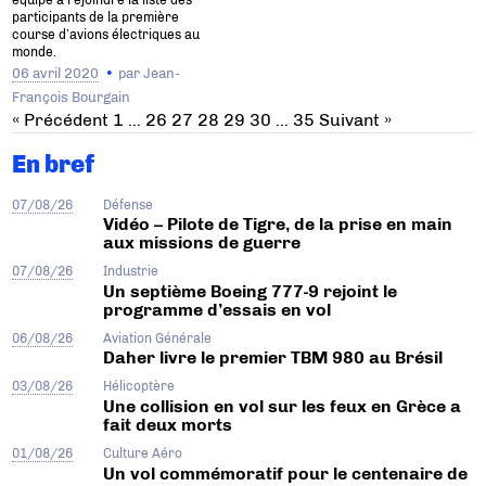
participants de la première
course d’avions électriques au
monde.
06 avril 2020
par
Jean-
François Bourgain
« Précédent
1
…
26
27
28
29
30
…
35
Suivant »
En bref
07/08/26
Défense
Vidéo – Pilote de Tigre, de la prise en main
aux missions de guerre
07/08/26
Industrie
Un septième Boeing 777-9 rejoint le
programme d’essais en vol
06/08/26
Aviation Générale
Daher livre le premier TBM 980 au Brésil
03/08/26
Hélicoptère
Une collision en vol sur les feux en Grèce a
fait deux morts
01/08/26
Culture Aéro
Un vol commémoratif pour le centenaire de