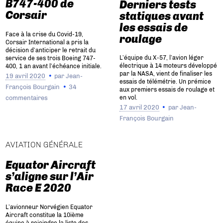
B747-400 de
Derniers tests
Corsair
statiques avant
les essais de
Face à la crise du Covid-19,
roulage
Corsair International a pris la
décision d’anticiper le retrait du
L’équipe du X-57, l’avion léger
service de ses trois Boeing 747-
électrique à 14 moteurs développé
400, 1 an avant l’échéance initiale.
par la NASA, vient de finaliser les
19 avril 2020
par
Jean-
essais de télémétrie. Un prémice
François Bourgain
34
aux premiers essais de roulage et
commentaires
en vol.
17 avril 2020
par
Jean-
François Bourgain
AVIATION GÉNÉRALE
Equator Aircraft
s’aligne sur l’Air
Race E 2020
L’avionneur Norvégien Equator
Aircraft constitue la 10ième
équipe à rejoindre la liste des