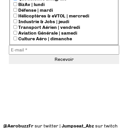
BizAv | lundi
Défense | mardi
Hélicoptères & eVTOL | mercredi
Industrie & Jobs | jeudi
Transport Aérien | vendredi
Aviation Générale | samedi
Culture Aéro | dimanche
@AerobuzzFr
sur twitter |
Jumpseat_Abz
sur twitch