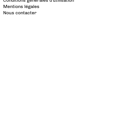
Conditions générales d'utilisation
Mentions légales
Nous contacter
Les catégories à voir
Aviation d’Affaires
Aviation Générale
Culture Aéro
Débat et opinion
Défense
Dépose minute
Hélicoptère
Industrie
Transport Aérien
Les sujets à lire
Airbus
Air France