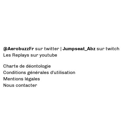
@AerobuzzFr
sur twitter |
Jumpseat_Abz
sur twitch
Les Replays
sur youtube
Charte de déontologie
Conditions générales d'utilisation
Mentions légales
Nous contacter
Les catégories à voir
Aviation d’Affaires
Aviation Générale
Culture Aéro