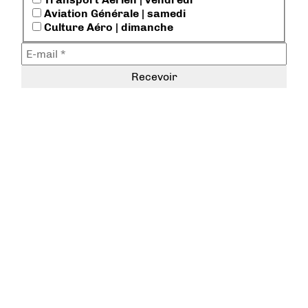
Aviation Générale | samedi
Culture Aéro | dimanche
@AerobuzzFr
sur twitter |
Jumpseat_Abz
sur twitch
Les Replays
sur youtube
Charte de déontologie
Conditions générales d'utilisation
Mentions légales