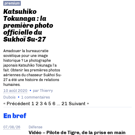
premium
Katsuhiko
Tokunaga : la
première photo
officielle du
Sukhoï Su-27
Amadouer la bureaucratie
soviétique pour une image
historique ? Le photographe
japonais Katsuhiko Tokunaga l’a
fait. Obtenir les premières photos
aériennes du chasseur Sukhoi Su-
27 a été une histoire de relations
humaines.
10 août 2020
par
Thierry
Dubois
1 commentaires
« Précédent
1
2
3
4
5
6
…
21
Suivant »
En bref
07/08/26
Défense
Vidéo – Pilote de Tigre, de la prise en main