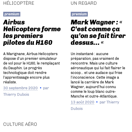
HÉLICOPTÈRE
UN REGARD
premium
premium
Airbus
Mark Wagner : «
Helicopters forme
C’est comme ça
les premiers
qu’on se fait tirer
pilotes du H160
dessus… «
A Marignane, Airbus Helicopters
Un instantané : aucune
dispose d’un premier simulateur
préparation, pas vraiment de
de vol pour le H160, le remplaçant
rencontre. Mais une culture
du Dauphin. Le progrès
aéronautique qui lui fait flairer le
technologique doit rendre
scoop… et une audace qui frise
l’apprentissage encore plus
l’inconscience. Cette image a
réaliste.
lancé la carrière de Mark
Wagner, aujourd’hui connu
30 septembre 2020
par
comme le loup blanc outre-
Thierry Dubois
Manche et outre-Atlantique.
13 août 2020
par
Thierry
Dubois
CULTURE AÉRO