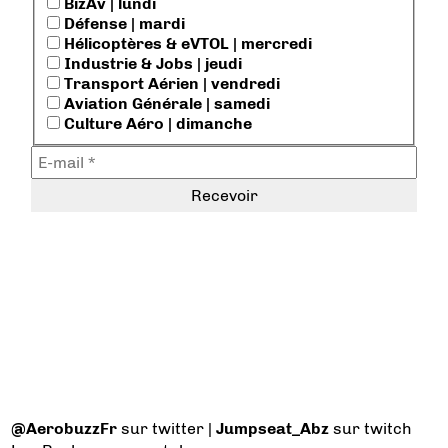
BizAv | lundi
Défense | mardi
Hélicoptères & eVTOL | mercredi
Industrie & Jobs | jeudi
Transport Aérien | vendredi
Aviation Générale | samedi
Culture Aéro | dimanche
@AerobuzzFr
sur twitter |
Jumpseat_Abz
sur twitch