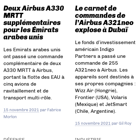
Deux Airbus A330
Le carnet de
MRTT
commandes de
supplémentaires
l’Airbus A321neo
pour les Émirats
explose à Dubaï
arabes unis
Le fonds d’investissement
américain Indigo
Les Emirats arabes unis
Partners a passé une
ont passé une commande
commande de 255
complémentaire de deux
A321neo à Airbus. Les
A330 MRTT à Airbus,
appareils sont destinés à
portant la flotte des EAU à
ses propres compagnies :
cinq avions de
Wizz Air (Hongrie),
ravitaillement et de
Frontier (USA), Volaris
transport multi-rôle.
(Mexique) et JetSmart
15 novembre 2021
par
Fabrice
(Chile, Argentine).
Morlon
15 novembre 2021
par
Gil Roy
DÉFENSE
INDUSTRIE