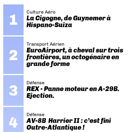
OSAC
ADP
ORLY
CHINE
SALON DU BOURGET 2017
AEROBUZZ
AEROCONTACT
FEMMES
EPL
VideoBuzz
Culture Aéro
DRONE
Latresne
La Cigogne, de Guynemer à
Hispano-Suiza
Transport Aérien
EuroAirport, à cheval sur trois
frontières, un octogénaire en
grande forme
Défense
REX - Panne moteur en A-29B.
Ejection.
Défense
AV-8B Harrier II : c’est fini
Outre-Atlantique !