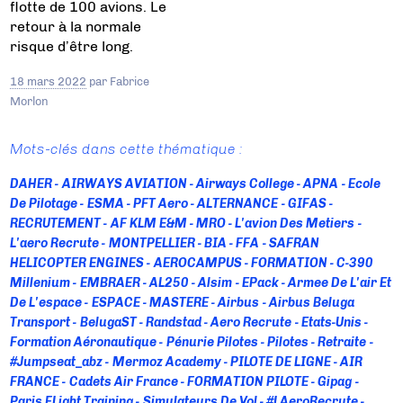
flotte de 100 avions. Le
retour à la normale
risque d’être long.
18 mars 2022
par
Fabrice
Morlon
Mots-clés dans cette thématique :
DAHER
AIRWAYS AVIATION
Airways College
APNA
Ecole
De Pilotage
ESMA
PFT Aero
ALTERNANCE
GIFAS
RECRUTEMENT
AF KLM E&M
MRO
L'avion Des Metiers
L'aero Recrute
MONTPELLIER
BIA
FFA
SAFRAN
HELICOPTER ENGINES
AEROCAMPUS
FORMATION
C-390
Millenium
EMBRAER
AL250
Alsim
EPack
Armee De L'air Et
De L'espace
ESPACE
MASTERE
Airbus
Airbus Beluga
Transport
BelugaST
Randstad
Aero Recrute
Etats-Unis
Formation Aéronautique
Pénurie Pilotes
Pilotes
Retraite
#jumpseat_abz
Mermoz Academy
PILOTE DE LIGNE
AIR
FRANCE
Cadets Air France
FORMATION PILOTE
Gipag
Paris FLight Training
Simulateurs De Vol
#LAeroRecrute