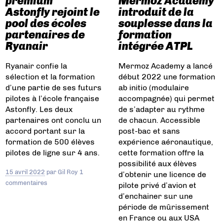
premium
Mermoz Academy
Astonfly rejoint le
introduit de la
pool des écoles
souplesse dans la
partenaires de
formation
Ryanair
intégrée ATPL
Ryanair confie la
Mermoz Academy a lancé
sélection et la formation
début 2022 une formation
d’une partie de ses futurs
ab initio (modulaire
pilotes à l’école française
accompagnée) qui permet
Astonfly. Les deux
de s’adapter au rythme
partenaires ont conclu un
de chacun. Accessible
accord portant sur la
post-bac et sans
formation de 500 élèves
expérience aéronautique,
pilotes de ligne sur 4 ans.
cette formation offre la
possibilité aux élèves
15 avril 2022
par
Gil Roy
1
d’obtenir une licence de
commentaires
pilote privé d’avion et
d’enchainer sur une
période de mûrissement
en France ou aux USA