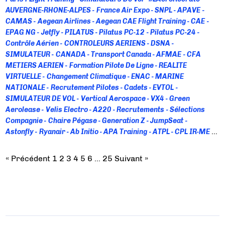
AUVERGNE-RHONE-ALPES
France Air Expo
SNPL
APAVE
CAMAS
Aegean Airlines
Aegean CAE Flight Training
CAE
EPAG NG
Jetfly
PILATUS
Pilatus PC-12
Pilatus PC-24
Contrôle Aérien
CONTROLEURS AERIENS
DSNA
SIMULATEUR
CANADA
Transport Canada
AFMAE
CFA
METIERS AERIEN
Formation Pilote De Ligne
REALITE
VIRTUELLE
Changement Climatique
ENAC
MARINE
NATIONALE
Recrutement Pilotes
Cadets
EVTOL
SIMULATEUR DE VOL
Vertical Aerospace
VX4
Green
Aerolease
Velis Electro
A220
Recrutements
Sélections
Compagnie
Chaire Pégase
Generation Z
JumpSeat
Astonfly
Ryanair
Ab Initio
APA Training
ATPL
CPL IR-ME
Institut Mermoz
Cyber Attaque
CYBER SECURITE
Airbus
Flight Academy Europe
CIRRUS AIRCRAFT
EGALITE DES
« Précédent
1
2
3
4
5
6
…
25
Suivant »
CHANCES
SR20 Trac
UNITED AIRLINES
ECOLE DE L'AIR
Ecole Ingénieur
ENSMA
ISAE
Isae-Ensma
Supaero
Supmeca
Evering
INGENIEUR
LICENCE
EUROPE
LA
FABRIQUE DEFENSE
UE
UTA
IPSA
IPSOS
Aerospace
Valley
Eigsi
Elisa Aerospace
Estia
Hackathon Maele
Maele
DGAC
Apibox
CVR
Enregistreur De Vol
FDR
Iaero