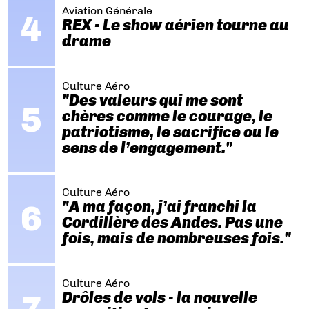
Aviation Générale
A320neo
ACJ320neo
LATITUDE
LONGITUDE
FACLON 5X
REX - Le show aérien tourne au
FACLON
Gulfstream G500
Learjet 85
BOURGET 2013
drame
DAHER-SOCATA
TBM850
ESMA
NBAA 2010
Culture Aéro
"Des valeurs qui me sont
chères comme le courage, le
patriotisme, le sacrifice ou le
sens de l’engagement."
Culture Aéro
"A ma façon, j’ai franchi la
Cordillère des Andes. Pas une
fois, mais de nombreuses fois."
Culture Aéro
Drôles de vols - la nouvelle