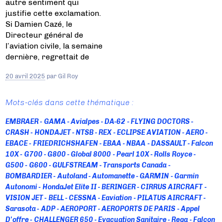
autre sentiment qui
justifie cette exclamation.
Si Damien Cazé, le
Directeur général de
l’aviation civile, la semaine
dernière, regrettait de
20 avril 2025
par
Gil Roy
Mots-clés dans cette thématique :
EMBRAER
GAMA
Avialpes
DA-62
FLYING DOCTORS
CRASH
HONDAJET
NTSB
REX
ECLIPSE AVIATION
AERO
EBACE
FRIEDRICHSHAFEN
EBAA
NBAA
DASSAULT
Falcon
10X
G700
G800
Global 8000
Pearl 10X
Rolls Royce
G500
G600
GULFSTREAM
Transports Canada
BOMBARDIER
Autoland
Automanette
GARMIN
Garmin
Autonomi
HondaJet Elite II
BERINGER
CIRRUS AIRCRAFT
VISION JET
BELL
CESSNA
Eaviation
PILATUS AIRCRAFT
Sarasota
ADP
AEROPORT
AEROPORTS DE PARIS
Appel
D'offre
CHALLENGER 650
Evacuation Sanitaire
Rega
Falcon