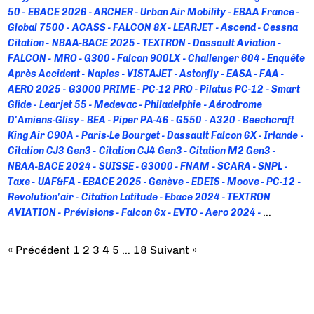
50
EBACE 2026
ARCHER
Urban Air Mobility
EBAA France
Global 7500
ACASS
FALCON 8X
LEARJET
Ascend
Cessna
Citation
NBAA-BACE 2025
TEXTRON
Dassault Aviation
FALCON
MRO
G300
Falcon 900LX
Challenger 604
Enquête
Après Accident
Naples
VISTAJET
Astonfly
EASA
FAA
AERO 2025
G3000 PRIME
PC-12 PRO
Pilatus PC-12
Smart
Glide
Learjet 55
Medevac
Philadelphie
Aérodrome
D'Amiens-Glisy
BEA
Piper PA-46
G550
A320
Beechcraft
King Air C90A
Paris-Le Bourget
Dassault Falcon 6X
Irlande
Citation CJ3 Gen3
Citation CJ4 Gen3
Citation M2 Gen3
NBAA-BACE 2024
SUISSE
G3000
FNAM
SCARA
SNPL
Taxe
UAF&FA
EBACE 2025
Genève
EDEIS
Moove
PC-12
Revolution'air
Citation Latitude
Ebace 2024
TEXTRON
AVIATION
Prévisions
Falcon 6x
EVTO
Aero 2024
Décarbonnation
Gulfstream G700
Décarbonation
Groupe
ADP
SAF
NBAA-BACE 2023
SF50 VISION JET
AVIATION
« Précédent
1
2
3
4
5
…
18
Suivant »
D'AFFAIRES
HONEYWELL
Nbaa 2023
FalconWays
CITATION
Citation Ascend
CITATION LONGITUDE
NETJETS
Praetor 500
Ebace 2023
Garmin G5000
Dassault Falcon
Services
Le Bourget
SSLIA
Totalenergies
Jetfly
Pilatus