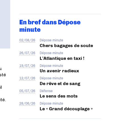
En bref dans Dépose
minute
02/08/26
Dépose minute
Chers bagages de soute
26/07/26
Dépose minute
L’Atlantique en taxi !
19/07/26
Dépose minute
u
Un avenir radieux
sté
12/07/26
Dépose minute
De rêve et de sang
l
05/07/26
Défense
Le sens des mots
té.
28/06/26
Dépose minute
Le « Grand découplage »