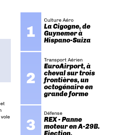
Culture Aéro
La Cigogne, de
Guynemer à
Hispano-Suiza
Transport Aérien
EuroAirport, à
cheval sur trois
frontières, un
octogénaire en
grande forme
 et
n
Défense
 vole
REX - Panne
moteur en A-29B.
Ejection.