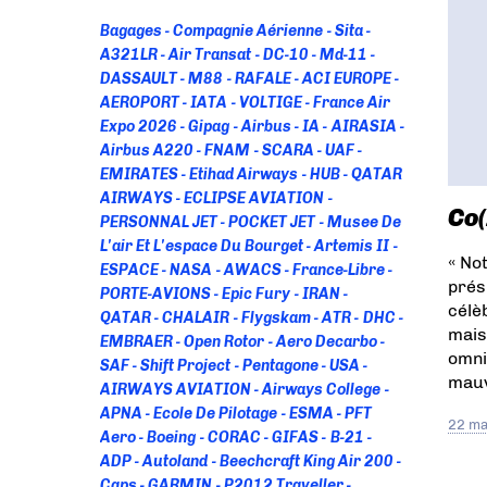
Bagages
Compagnie Aérienne
Sita
A321LR
Air Transat
DC-10
Md-11
DASSAULT
M88
RAFALE
ACI EUROPE
AEROPORT
IATA
VOLTIGE
France Air
Expo 2026
Gipag
Airbus
IA
AIRASIA
Airbus A220
FNAM
SCARA
UAF
EMIRATES
Etihad Airways
HUB
QATAR
AIRWAYS
ECLIPSE AVIATION
Co(
PERSONNAL JET
POCKET JET
Musee De
L'air Et L'espace Du Bourget
Artemis II
« No
ESPACE
NASA
AWACS
France-Libre
prés
PORTE-AVIONS
Epic Fury
IRAN
célè
QATAR
CHALAIR
Flygskam
ATR
DHC
mais
EMBRAER
Open Rotor
Aero Decarbo
omni
SAF
Shift Project
Pentagone
USA
mauv
AIRWAYS AVIATION
Airways College
APNA
Ecole De Pilotage
ESMA
PFT
22 ma
Aero
Boeing
CORAC
GIFAS
B-21
ADP
Autoland
Beechcraft King Air 200
Caps
GARMIN
P2012 Traveller