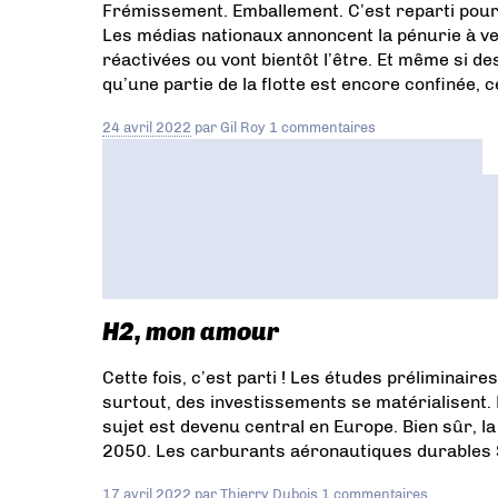
Frémissement. Emballement. C’est reparti pour
PILOTE DE LIGNE
A-10
#LAeroRecrute
Les médias nationaux annoncent la pénurie à ven
Amsterdam-Schiphol
Culture
réactivées ou vont bientôt l’être. Et même si de
Aéronautique
Guerre Ukraine
Mig-29
qu’une partie de la flotte est encore confinée, 
Saudia
F-18
MCDONNELL DOUGLAS
Northrop
Formation Pilote De Ligne
747
24 avril 2022
par
Gil Roy
1 commentaires
A320neo
Atlantique 2
Dassault
Aviation
Falcon 10X
Patrouille
Maritime
Flight Radar 24
SECURITE
AERIENNE
@LAeroRecrute
Clean
Aviation
737MAX200
JETBLUE
La
Compagnie
NORWEGIAN
Carburant
D'aviation Durable
Totalenergies
United
HEXCEL
SAFRAN LANDING
H2, mon amour
SYSTEMS
AVIATION ELECTRIQUE
ER44
Helicoptere Electrique
A300B
B707
Cette fois, c’est parti ! Les études préliminaires
Epsilon
Fouga Magister
PC-21
PC-9
T-
surtout, des investissements se matérialisent.
6C
TEXTRON AVIATION
A380
VENTE
sujet est devenu central en Europe. Bien sûr, l
AUX ENCHERES
Ademe
ISAE-SUPAERO
2050. Les carburants aéronautiques durables SA
Supaero Decarbo
Aviation D'affaires
Tchequie
JumpSeat
IFURTA
17 avril 2022
par
Thierry Dubois
1 commentaires