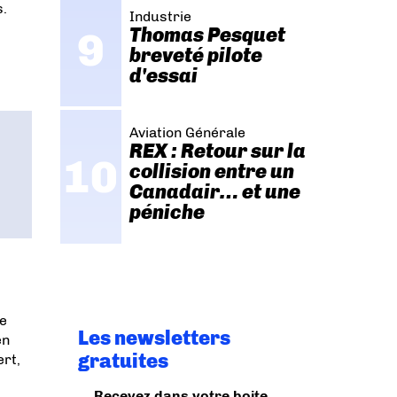
s.
Industrie
Thomas Pesquet
breveté pilote
d'essai
Aviation Générale
REX : Retour sur la
collision entre un
Canadair… et une
péniche
Le
Les newsletters
en
gratuites
ert,
Recevez dans votre boite