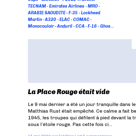
TECNAM
Emirates Airlines
MRO
ARABIE SAOUDITE
F-35
Lockheed
Martin
A320
ELAC
COMAC
Monocouloir
Anduril
CCA
F-16
Ghost
Bat
DGAC
EBAA France
TRANSPORT
AERIEN
Destinus
DRONE
Helsing
Tekever
UAV SHOW
JPO
Bibliographie
TURQUIE
737MAX
A321XLR
AIR
CANADA
CINEMA
NECROLOGIE
CHINE
Armee De L'air Et De L'espace
KC-
135
BEA
Controleur Aerien
GREVE
Boom Supersonic
Concorde
SUPERSONIQUE
Ukraine
F-47
NGAD
La Place Rouge était vide
BIA
FFA
SAFRAN
US AIR FORCE
Ejection
Martin Baker
PAF
NORTHROP
Le 9 mai dernier a été un jour tranquille dans l
GRUMMAN
H140
R88
Alice
AVION
Matthias Rust était empêché. Ce calme a fait be
ELECTRIQUE
CityAirbus
EVTOL
1945, les troupes qui défilent à pied devant la 
HYDROGENE
LILIUM JET
VOLOCOPTER
sous l’étoile rouge. Pas cette fois ci…
Pau
Tarbes
AV-8B Harrier
US ARMY
CRASH
NTSB
DAHER
Ecopulse