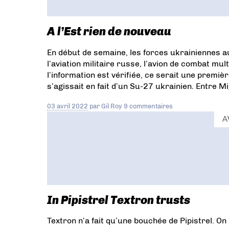
ESPACE AIR PASSION
GPPA
MOYNET
Test Anti-Covid
Lorient
AFPM
Velis
Electro
VOL EN MONTAGNE
Ben Smith
A l’Est rien de nouveau
Andorre
LOW COST LONG COURRIER
P-
Volt
ROLLS-ROYCE
SIEMENS
WIDEROE
En début de semaine, les forces ukrainiennes a
Zeroe
MH370
Covid-19
French Bee
l’aviation militaire russe, l’avion de combat mult
Pegase
FALCON 5X
Falcon 6x
Falcon
l’information est vérifiée, ce serait une premiè
7X
FALCON 8X
Vaccin
Beaujolais
s’agissait en fait d’un Su-27 ukrainien. Entre M
Nouveau
CARGO
Fret Aérien
Aviation
Hybride
SULLY
FORMATION
BORDEAUX
03 avril 2022
par
Gil Roy
9 commentaires
TECHNOWEST
SALON DU BOURGET
UAV
A
DAY 2020
Hyundai
LATECOERE
Leduc
Pipistrel Volocopter
Toyota
Securite
Civile
HOP!
PARIS-CDG
T4
DERICHEBOURG
THALES
MEETING
AERIEN
Wassmer
Aertoec
Finist'air
Magnix
EPL
Aero 2020
CIRRUS
AIRCRAFT
In Pipistrel Textron trusts
Textron n’a fait qu’une bouchée de Pipistrel. O