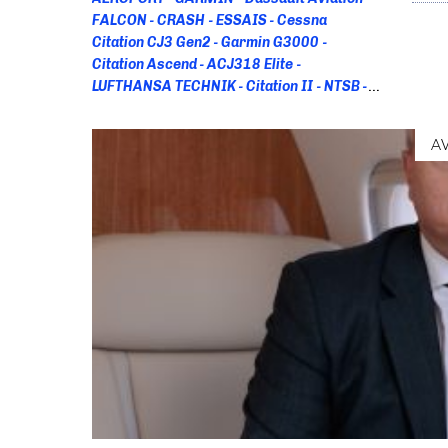
FALCON
CRASH
ESSAIS
Cessna
Citation CJ3 Gen2
Garmin G3000
Citation Ascend
ACJ318 Elite
LUFTHANSA TECHNIK
Citation II
NTSB
EBACE 2026
Global 6500
RCAF
A330
Antarctique
HiFly
CAE
CBT
A
Competence Based Trainig
FORMATION
PILOTE
Aero 2026
CANADA
Taxe
Citation Excel
Lyon-Bron
VINCI
AIRPORTS
EBAA France
PW800
PWC
Cessna Citation
M2 Gen2
NBAA-BACE
2025
Comlux
747-8
Boeing
Dassault
Falcon 6X
Efvs
FalconEye
SyberJet
PC-
12 PRO
Ascend
Passport 20
CJ1
EIS
G600 TXi
GFC 600
GTN
DASSAULT
HONEYWELL
G280
Oyonnair
Falcon
900LX
Luminair
Gulfstream G700
Aerolíneas Ejecutivas
Citation CJ3 Gen3
Autoland
CJ4 Gen3
BEECHCRAFT
G650
G800
Eve Air Mobility
Recaro