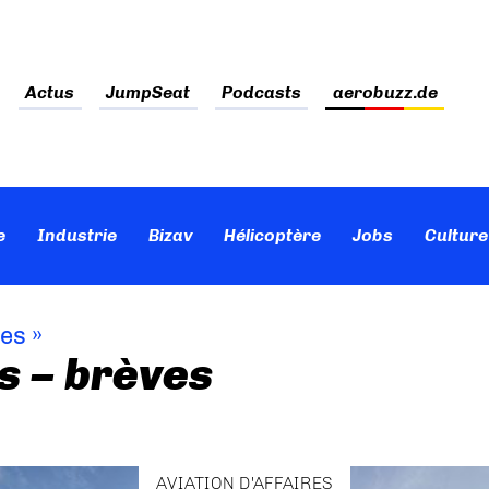
Actus
JumpSeat
Podcasts
aerobuzz.de
e
Industrie
Bizav
Hélicoptère
Jobs
Culture
ves
»
s – brèves
AVIATION D'AFFAIRES