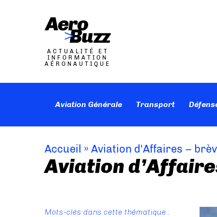
ACTUALITÉ ET
INFORMATION
AÉRONAUTIQUE
Aviation Générale
Transport
Défens
Accueil
»
Aviation d'Affaires – brè
Aviation d’Affaire
Mots-clés dans cette thématique :