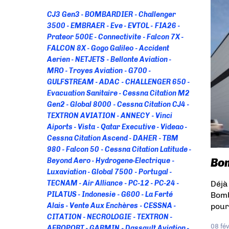
CJ3 Gen3
BOMBARDIER
Challenger
3500
EMBRAER
Eve
EVTOL
FIA26
Prateor 500E
Connectivite
Falcon 7X
FALCON 8X
Gogo Galileo
Accident
Aerien
NETJETS
Bellonte Aviation
MRO
Troyes Aviation
G700
GULFSTREAM
ADAC
CHALLENGER 650
Evacuation Sanitaire
Cessna Citation M2
Gen2
Global 8000
Cessna Citation CJ4
TEXTRON AVIATION
ANNECY
Vinci
Aiports
Vista
Qatar Executive
Videao
Cessna Citation Ascend
DAHER
TBM
980
Falcon 50
Cessna Citation Latitude
Bom
Beyond Aero
Hydrogene-Electrique
Luxaviation
Global 7500
Portugal
Déjà
TECNAM
Air Alliance
PC-12
PC-24
Bomb
PILATUS
Indonesie
G600
La Ferté
pour
Alais
Vente Aux Enchères
CESSNA
CITATION
NECROLOGIE
TEXTRON
08 fé
AEROPORT
GARMIN
Dassault Aviation