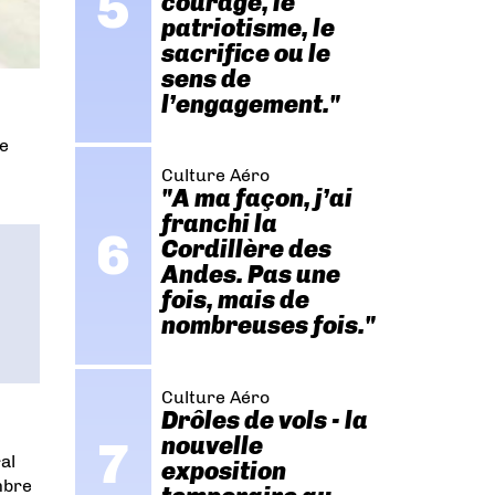
courage, le
patriotisme, le
sacrifice ou le
sens de
l’engagement."
de
Culture Aéro
"A ma façon, j’ai
franchi la
Cordillère des
Andes. Pas une
fois, mais de
nombreuses fois."
Culture Aéro
Drôles de vols - la
nouvelle
al
exposition
mbre