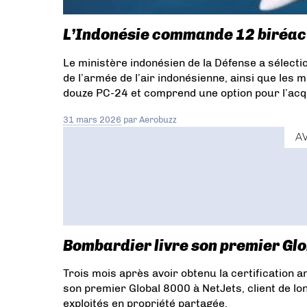
FlyExclusive
Williams FJ44
DRONE
German Airways
Livraison Par Drone
L’Indonésie commande 12 biréact
Offshore
Wingcopter
Wingcopter 198
Zeitfracht
LEARJET
LEARJET 75
Le ministère indonésien de la Défense a sélecti
COAVIONNAGE
FFA
WINGLY
RAF
de l’armée de l’air indonésienne, ainsi que les 
HONDAJET
E175
E190-E2
E195-E2
douze PC-24 et comprend une option pour l’acqu
ENAC
LONGITUDE
Le Castellet
HondaJet
ELite S
ACJ220
London City
Lugano
31 mars 2026
par
Aerobuzz
Sion
LATECOERE
Total Energies
ACJ
A
Five
Sala
Nbaa 2021
PlaneView 280
Pro Line Fusion System
ITALIE
Citation
CJ4 Gen2
CJ4
Aircraft Interiors Expo
HUBLOTS
VISION SYSTEMS
Challenger
350
AVIONIQUE
CITATION MUSTANG
G1000 NXi
GSR 56
GTX 345DR
GWX
75
Transpondeur
Cessna Citation
Bombardier livre son premier Glo
Sovereign
CPDLC
FANS
Hawker 4000
Honeywell Aerospace
Honeywell Primus
Trois mois après avoir obtenu la certification
Epic
PM-CPDLC
Global 5500
Pearl 15
son premier Global 8000 à NetJets, client de l
Aerolite
EpiShuttle
Medevac
716X
Air
exploités en propriété partagée.