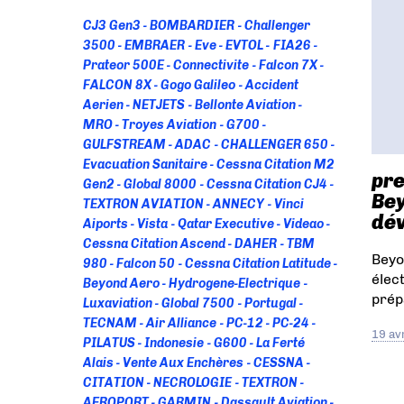
CJ3 Gen3
BOMBARDIER
Challenger
3500
EMBRAER
Eve
EVTOL
FIA26
Prateor 500E
Connectivite
Falcon 7X
FALCON 8X
Gogo Galileo
Accident
Aerien
NETJETS
Bellonte Aviation
MRO
Troyes Aviation
G700
GULFSTREAM
ADAC
CHALLENGER 650
Evacuation Sanitaire
Cessna Citation M2
pr
Gen2
Global 8000
Cessna Citation CJ4
Bey
TEXTRON AVIATION
ANNECY
Vinci
dév
Aiports
Vista
Qatar Executive
Videao
Cessna Citation Ascend
DAHER
TBM
Beyo
980
Falcon 50
Cessna Citation Latitude
élec
Beyond Aero
Hydrogene-Electrique
prép
Luxaviation
Global 7500
Portugal
TECNAM
Air Alliance
PC-12
PC-24
19 av
PILATUS
Indonesie
G600
La Ferté
Alais
Vente Aux Enchères
CESSNA
CITATION
NECROLOGIE
TEXTRON
AEROPORT
GARMIN
Dassault Aviation