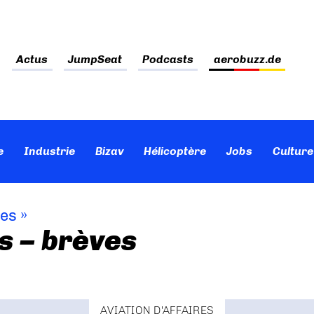
Actus
JumpSeat
Podcasts
aerobuzz.de
e
Industrie
Bizav
Hélicoptère
Jobs
Culture
ves
»
s – brèves
AVIATION D'AFFAIRES