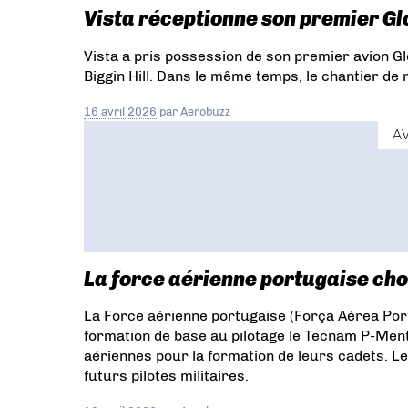
BYA-1
Challenger 300
HONDA
Vista réceptionne son premier G
AIRCRAFT
HondaJet 2600
HondaJet
Echelon
Jetcruzer
Zero Avia
G650ER
Vista a pris possession de son premier avion 
FLEXJET
Phenom 300E
Praetor 500
Biggin Hill. Dans le même temps, le chantier de 
Praetor 600
Armasuisse
SUISSE
Jetfly
Pilatus PC-12
Pilatus PC-24
16 avril 2026
par
Aerobuzz
PlaneSense
Airbus A319 Executive
A
AMELIA
Amelia Executive
Regourd
Aviation
G500
Automanette
Autothrottle
HondaJet Elite II
Blackhawk
Hartzelll Propeller
PRATT &
WHITNEY CANADA
TBM 700
ADS-B
Cessna Citation XLS Gen2
Cessna Citation
XLS+
Garmin G5000
GWX 8000
Taxi
La force aérienne portugaise cho
Routing
G400
Sikorsky S-76
CHALLENGER
GLOBAL
Airventure 2024
La Force aérienne portugaise (Força Aérea Po
COMM
GTR 205R
GTR 205x
Oshkosh
formation de base au pilotage le Tecnam P-Men
VHF
Gstaad
RAFALE
Video
FFS
G550
aériennes pour la formation de leurs cadets. Le
SIMULATEUR DE VOL
Bizjets
PW545D
futurs pilotes militaires.
Aeroports Cote D'azur
FBO
Saint-