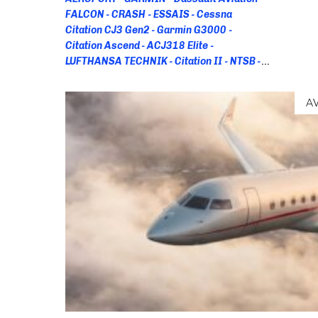
FALCON
CRASH
ESSAIS
Cessna
Citation CJ3 Gen2
Garmin G3000
Citation Ascend
ACJ318 Elite
LUFTHANSA TECHNIK
Citation II
NTSB
EBACE 2026
Global 6500
RCAF
A330
Antarctique
HiFly
CAE
CBT
A
Competence Based Trainig
FORMATION
PILOTE
Aero 2026
CANADA
Taxe
Citation Excel
Lyon-Bron
VINCI
AIRPORTS
EBAA France
PW800
PWC
Cessna Citation
M2 Gen2
NBAA-BACE
2025
Comlux
747-8
Boeing
Dassault
Falcon 6X
Efvs
FalconEye
SyberJet
PC-
12 PRO
Ascend
Passport 20
CJ1
EIS
G600 TXi
GFC 600
GTN
DASSAULT
HONEYWELL
G280
Oyonnair
Falcon
900LX
Luminair
Gulfstream G700
Aerolíneas Ejecutivas
Citation CJ3 Gen3
Autoland
CJ4 Gen3
BEECHCRAFT
G650
G800
Eve Air Mobility
Recaro