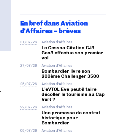
En bref dans Aviation
d'Affaires – brèves
31/07/26
Aviation d'Affaires
Le Cessna Citation CJ3
Gen3 effectue son premier
vol
27/07/26
Aviation d'Affaires
Bombardier livre son
200ème Challenger 3500
25/07/26
Aviation d'Affaires
L’eVTOL Eve peut-il faire
r
décoller le tourisme au Cap
Vert ?
22/07/26
Aviation d'Affaires
Une promesse de contrat
historique pour
Bombardier
06/07/26
Aviation d'Affaires