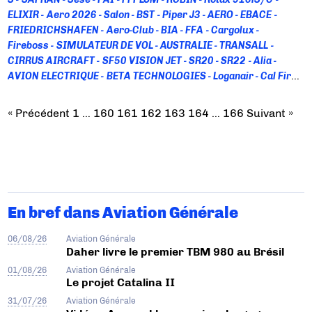
ELIXIR
Aero 2026
Salon
BST
Piper J3
AERO
EBACE
FRIEDRICHSHAFEN
Aero-Club
BIA
FFA
Cargolux
Fireboss
SIMULATEUR DE VOL
AUSTRALIE
TRANSALL
CIRRUS AIRCRAFT
SF50 VISION JET
SR20
SR22
Alia
AVION ELECTRIQUE
BETA TECHNOLOGIES
Loganair
Cal Fire
Rapport D'enquête
Spitfire Mk26B
AOPA
Starlink
Astore
MOSAIC
P2006T NG
P2008JC NG
P2010
P92 Echo MKII
« Précédent
1
…
160
161
162
163
164
…
166
Suivant »
DHC-6 Twin Otter
PC-12
Saint-Barthélémy
Construction
Amateur
RSA
FORMATION PILOTE
Autoland
Automanette
Garmin Autonomi
HondaJet Elite II
BERINGER
VISION JET
AEROPORT
Chateaudun
TBM 980
KODIAK
Kodiak 100
Kodiak 900
TBM 960
ENAC
CIRRUS
Safe Return
SR Series
G7+
CHALLENGER 650
Evacuation Sanitaire
Rega
France
En bref dans Aviation Générale
Air Expo 2026
Réglementation
ULM
Beechcraft King Air
200
Caps
HYDRAVION
Sportsman 2+2
Transports
06/08/26
Aviation Générale
Canada
Wag-Aero
CNRA
Cosy
IMPRESSION 3D
RENO AIR
Daher livre le premier TBM 980 au Brésil
RACES
T6 TEXAN
FSA
Meeting Aérien
AERODROME
01/08/26
Aviation Générale
Aeropole
JONZAC
B55 Baron
BARON G58
Beech A36
Le projet Catalina II
Bonanza
BEECHCRAFT
BONANZA G36
Bristell B23
CNFAS
31/07/26
Aviation Générale
FFVP
Treuillage
Meetin Aerien
DA62 MPP
DIAMOND