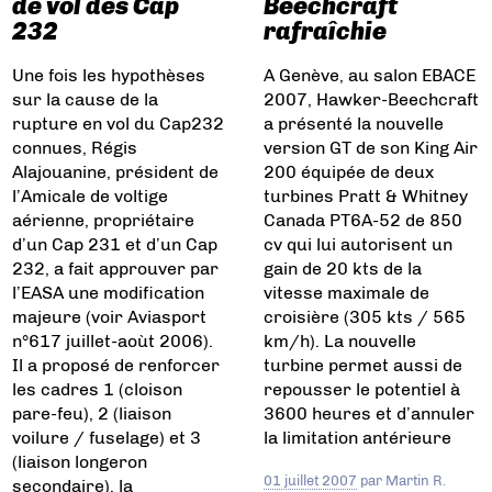
de vol des Cap
Beechcraft
232
rafraîchie
Une fois les hypothèses
A Genève, au salon EBACE
sur la cause de la
2007, Hawker-Beechcraft
rupture en vol du Cap232
a présenté la nouvelle
connues, Régis
version GT de son King Air
Alajouanine, président de
200 équipée de deux
l’Amicale de voltige
turbines Pratt & Whitney
aérienne, propriétaire
Canada PT6A-52 de 850
d’un Cap 231 et d’un Cap
cv qui lui autorisent un
232, a fait approuver par
gain de 20 kts de la
l’EASA une modification
vitesse maximale de
majeure (voir Aviasport
croisière (305 kts / 565
n°617 juillet-aoùt 2006).
km/h). La nouvelle
Il a proposé de renforcer
turbine permet aussi de
les cadres 1 (cloison
repousser le potentiel à
pare-feu), 2 (liaison
3600 heures et d’annuler
voilure / fuselage) et 3
la limitation antérieure
(liaison longeron
01 juillet 2007
par
Martin R.
secondaire), la