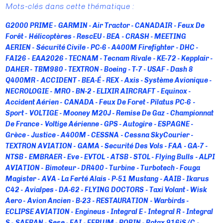
Mots-clés dans cette thématique :
G2000 PRIME
GARMIN
Air Tractor
CANADAIR
Feux De
Forêt
Hélicoptères
RescEU
BEA
CRASH
MEETING
AERIEN
Sécurité Civile
PC-6
A400M Firefighter
DHC
FAI26
EAA2026
TECNAM
Tecnam Rivale
KE-72
Kepplair
DAHER
TBM980
TEXTRON
Boeing
T-7
USAF
Dash 8
Q400MR
ACCIDENT
BEA-É
REX
Axis
Système Avionique
NECROLOGIE
MRO
BN-2
ELIXIR AIRCRAFT
Equinox
Accident Aérien
CANADA
Feux De Foret
Pilatus PC-6
Sport
VOLTIGE
Mooney M20J
Remise De Gaz
Championnat
De France
Voltige Aérienne
GPS
Autogire
ESPAGNE
Grèce
Justice
A400M
CESSNA
Cessna SkyCourier
TEXTRON AVIATION
GAMA
Securité Des Vols
FAA
GA-7
NTSB
EMBRAER
Eve
EVTOL
ATSB
STOL
Flying Bulls
ALPI
AVIATION
Bimoteur
DR400
Turbine
Turbotech
Fouga
Magister
AVA
La Ferté Alais
P-51 Mustang
AAIB
Ikarus
C42
Avialpes
DA-62
FLYING DOCTORS
Taxi Volant
Wisk
Aero
Avion Ancien
B-23
RESTAURATION
Warbirds
ECLIPSE AVIATION
Engineus
Integral E
Integral R
Integral
S
SAFRAN
Sese
FAI
FFPLUM
ROBIN
Rotax 916iS/c