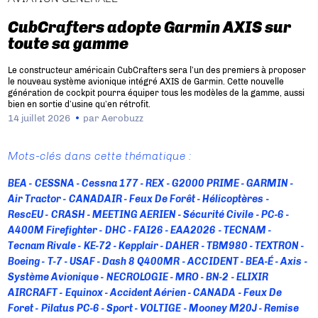
CubCrafters adopte Garmin AXIS sur
toute sa gamme
Le constructeur américain CubCrafters sera l’un des premiers à proposer
le nouveau système avionique intégré AXIS de Garmin. Cette nouvelle
génération de cockpit pourra équiper tous les modèles de la gamme, aussi
bien en sortie d’usine qu’en rétrofit.
14 juillet 2026
par
Aerobuzz
Mots-clés dans cette thématique :
BEA
CESSNA
Cessna 177
REX
G2000 PRIME
GARMIN
Air Tractor
CANADAIR
Feux De Forêt
Hélicoptères
RescEU
CRASH
MEETING AERIEN
Sécurité Civile
PC-6
A400M Firefighter
DHC
FAI26
EAA2026
TECNAM
Tecnam Rivale
KE-72
Kepplair
DAHER
TBM980
TEXTRON
Boeing
T-7
USAF
Dash 8 Q400MR
ACCIDENT
BEA-É
Axis
Système Avionique
NECROLOGIE
MRO
BN-2
ELIXIR
AIRCRAFT
Equinox
Accident Aérien
CANADA
Feux De
Foret
Pilatus PC-6
Sport
VOLTIGE
Mooney M20J
Remise