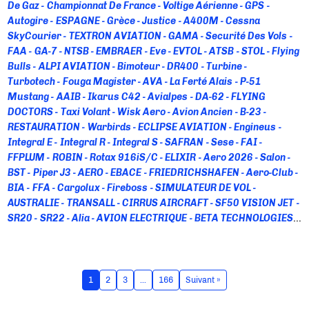
De Gaz
Championnat De France
Voltige Aérienne
GPS
Autogire
ESPAGNE
Grèce
Justice
A400M
Cessna
SkyCourier
TEXTRON AVIATION
GAMA
Securité Des Vols
FAA
GA-7
NTSB
EMBRAER
Eve
EVTOL
ATSB
STOL
Flying
Bulls
ALPI AVIATION
Bimoteur
DR400
Turbine
Turbotech
Fouga Magister
AVA
La Ferté Alais
P-51
Mustang
AAIB
Ikarus C42
Avialpes
DA-62
FLYING
DOCTORS
Taxi Volant
Wisk Aero
Avion Ancien
B-23
RESTAURATION
Warbirds
ECLIPSE AVIATION
Engineus
Integral E
Integral R
Integral S
SAFRAN
Sese
FAI
FFPLUM
ROBIN
Rotax 916iS/c
ELIXIR
Aero 2026
Salon
BST
Piper J3
AERO
EBACE
FRIEDRICHSHAFEN
Aero-Club
BIA
FFA
Cargolux
Fireboss
SIMULATEUR DE VOL
AUSTRALIE
TRANSALL
CIRRUS AIRCRAFT
SF50 VISION JET
SR20
SR22
Alia
AVION ELECTRIQUE
BETA TECHNOLOGIES
Loganair
Cal Fire
Rapport D'enquête
Spitfire Mk26B
AOPA
Starlink
Astore
MOSAIC
P2006T NG
P2008JC NG
P2010
P92 Echo MKII
DHC-6 Twin Otter
PC-12
Saint-
Barthélémy
Construction Amateur
RSA
FORMATION
1
2
3
…
166
Suivant »
PILOTE
Autoland
Automanette
Garmin Autonomi
HondaJet